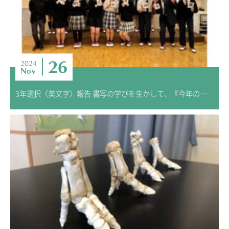
26
2024
Nov
3年選択〈美文字〉報告 書写の学びを生かして、『今年の漢字』を書こう