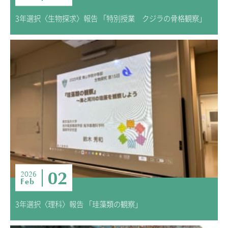
3年選択〈生物探求〉報告 「特別授業 クジラの骨格観察」
02
2026
Feb
3年選択〈理科〉報告 「珪藻類の観察」