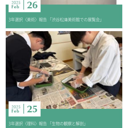
26
2025
Feb
3年選択〈美術〉報告 「渋谷松濤美術館での展覧会」
25
2025
Feb
3年選択〈理科〉報告 「生物の観察と解剖」