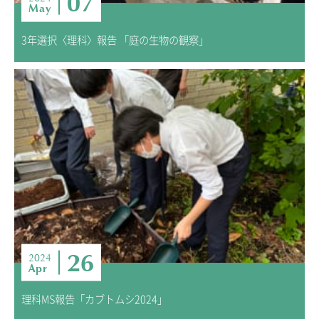
07
May
3年選択〈理科〉報告 「庭の生物の観察」
26
2024
Apr
理科MS報告「カブトムシ2024」