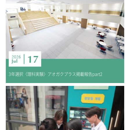
ADMISSION
入試・入学案内
入試要項
志願者速報
合格者発表
学校説明会
17
2026
Jul
入試結果
入学金・学費等一覧
3年選択〈理科実験〉アオガクプラス掲載報告part2
入試問題
学校案内
公開行事の紹介
編入学・転入学試験
よくあるご質問
INFORMATION
総合案内