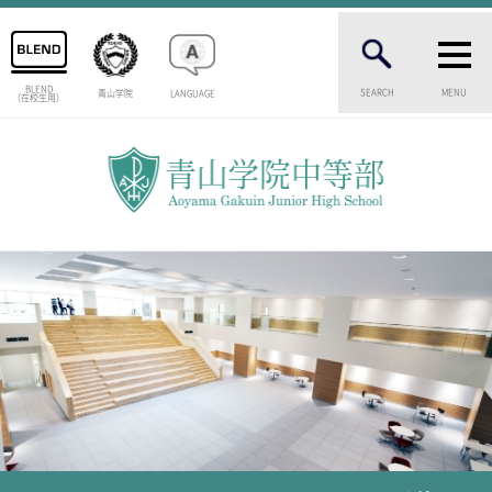
BLEND
SEARCH
MENU
青山学院
LANGUAGE
（在校生用）
INTRODUCTION
学校紹介
中等部 部長挨拶
教育理念・目標
中等部の歴史
特色ある教育
生徒数・教職員数
一貫校の流れ
卒業生インタビュー
校舎情報
メディアライブラリー
AOYAMA STYLE