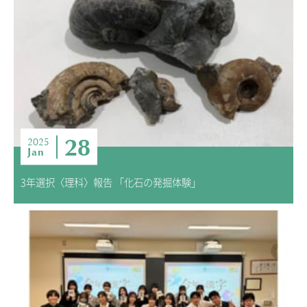
28
2025
Jan
3年選択〈理科〉報告 「化石の発掘体験」