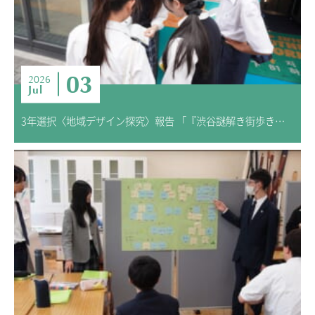
ニュース・トピック
お問い合わせ
キャンパスマップ
03
アクセスマップ
2026
Jul
緊急・災害時の対応
ご支援をお考えの方へ
3年選択〈地域デザイン探究〉報告 「『渋谷謎解き街歩き』研究 ―渋谷の“魅力”を発信する仕掛けー」
いじめ防止対策
ENGLISHページ
個人情報保護への取り組み
採用情報
地の塩、世の光（スクールモットー）