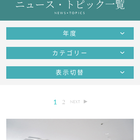
ニュース・トピック一覧
教育の特色・紹介
NEWS•TOPICS
教育課程
教科学習
年度
キリスト教教育
国際交流
カテゴリー
SCHOOL LIFE
スクールライフ
表示切替
スクールカレンダー
1日の流れ
クラブ・同好会紹介
1
2
NEXT
施設設備紹介
制服紹介
進学・進路
学友会
生徒の作品