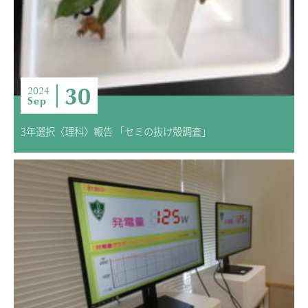
30
2024
Sep
3年選択〈理科〉報告 「セミの抜け殻調査」