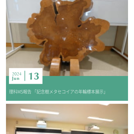
13
2024
Jun
理科MS報告 「記念樹メタセコイアの年輪標本展示」