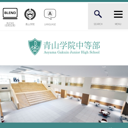
BLEND
SEARCH
MENU
青山学院
LANGUAGE
（在校生用）
INTRODUCTION
学校紹介
中等部 部長挨拶
教育理念・目標
中等部の歴史
特色ある教育
生徒数・教職員数
一貫校の流れ
卒業生インタビュー
校舎情報
メディアライブラリー
AOYAMA STYLE