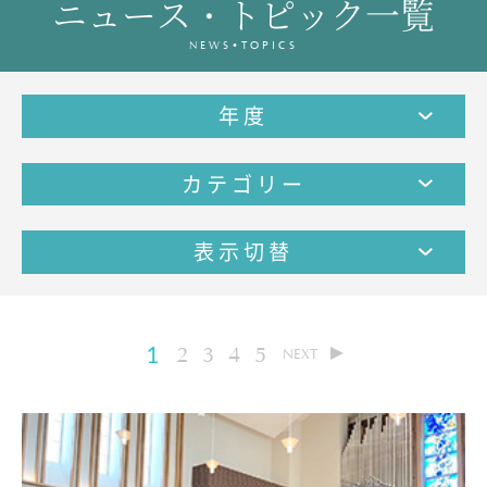
ニュース・トピック一覧
教育の特色・紹介
NEWS•TOPICS
教育課程
教科学習
年度
キリスト教教育
国際交流
カテゴリー
SCHOOL LIFE
スクールライフ
表示切替
スクールカレンダー
1日の流れ
クラブ・同好会紹介
1
2
3
4
5
NEXT
施設設備紹介
制服紹介
進学・進路
学友会
生徒の作品