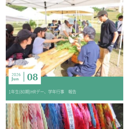
08
2026
Jun
1年生(80期)HRデー、学年行事 報告