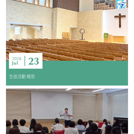
ADMISSION
入試・入学案内
入試要項
志願者速報
合格者発表
学校説明会
23
2026
Jul
入試結果
入学金・学費等一覧
生徒活動 報告
入試問題
学校案内
公開行事の紹介
編入学・転入学試験
よくあるご質問
INFORMATION
総合案内