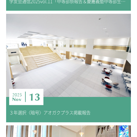
学友会通信2025vol.11「中等部祭報告＆慶應義塾中等部生徒会との交流会④」
13
2025
Nov
３年選択〈暗号〉アオガクプラス掲載報告