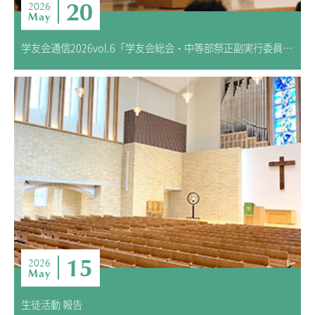
20
2026
May
学友会通信2026vol.6「学友会総会・中等部祭正副実行委員長選挙」
15
2026
May
生徒活動 報告