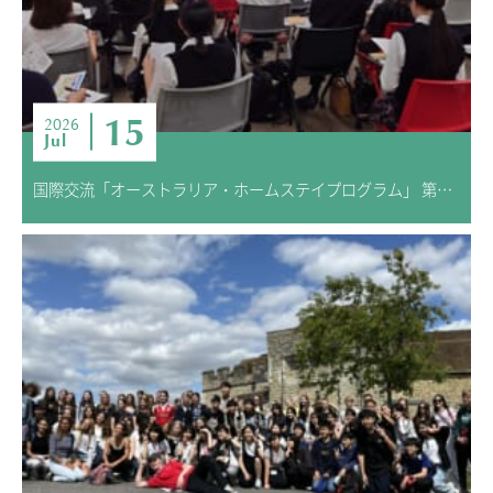
ニュース・トピック
お問い合わせ
キャンパスマップ
アクセスマップ
15
2026
Jul
緊急・災害時の対応
ご支援をお考えの方へ
国際交流「オーストラリア・ホームステイプログラム」 第3回 事前学習
いじめ防止対策
ENGLISHページ
個人情報保護への取り組み
採用情報
地の塩、世の光（スクールモットー）