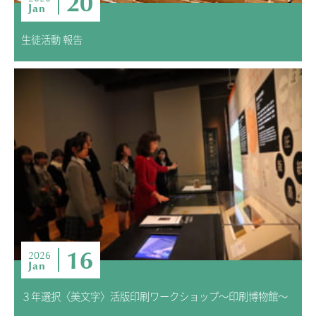
20
Jan
生徒活動 報告
16
2026
Jan
３年選択〈美文字〉活版印刷ワークショップ～印刷博物館～