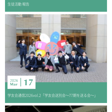
生徒活動 報告
17
2026
Mar
学友会通信2026vol.2「学友会送別会～77期を送る会～」