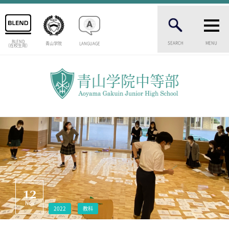
BLEND
SEARCH
MENU
青山学院
LANGUAGE
（在校生用）
INTRODUCTION
学校紹介
中等部 部長挨拶
教育理念・目標
中等部の歴史
特色ある教育
生徒数・教職員数
一貫校の流れ
卒業生インタビュー
校舎情報
12
メディアライブラリー
Nov
2022
教科
AOYAMA STYLE