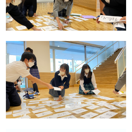
ニュース・トピック
お問い合わせ
キャンパスマップ
アクセスマップ
緊急・災害時の対応
ご支援をお考えの方へ
いじめ防止対策
ENGLISHページ
個人情報保護への取り組み
採用情報
地の塩、世の光（スクールモットー）