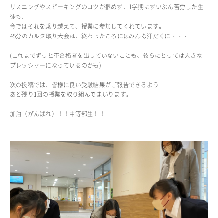
リスニングやスピーキングのコツが掴めず、1学期にずいぶん苦労した生
徒も、
ADMISSION
今ではそれを乗り越えて、授業に参加してくれています。
入試・入学案内
45分のカルタ取り大会は、終わったころにはみんな汗だくに・・・
(これまでずっと不合格者を出していないことも、彼らにとっては大きな
入試要項
プレッシャーになっているのかも)
志願者速報
合格者発表
次の投稿では、皆様に良い受験結果がご報告できるよう
学校説明会
あと残り1回の授業を取り組んでまいります。
入試結果
加油（がんばれ）！！中等部生！！
入学金・学費等一覧
入試問題
学校案内
公開行事の紹介
編入学・転入学試験
よくあるご質問
INFORMATION
総合案内