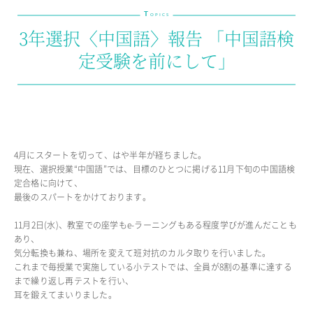
T
教育の特色・紹介
OPICS
3年選択〈中国語〉報告 「中国語検
教育課程
定受験を前にして」
教科学習
キリスト教教育
国際交流
SCHOOL LIFE
4月にスタートを切って、はや半年が経ちました。
スクールライフ
現在、選択授業“中国語”では、目標のひとつに掲げる11月下旬の中国語検
定合格に向けて、
スクールカレンダー
最後のスパートをかけております。
1日の流れ
クラブ・同好会紹介
11月2日(水)、教室での座学もe-ラーニングもある程度学びが進んだことも
施設設備紹介
あり、
気分転換も兼ね、場所を変えて班対抗のカルタ取りを行いました。
制服紹介
これまで毎授業で実施している小テストでは、全員が8割の基準に達する
進学・進路
まで繰り返し再テストを行い、
学友会
耳を鍛えてまいりました。
生徒の作品