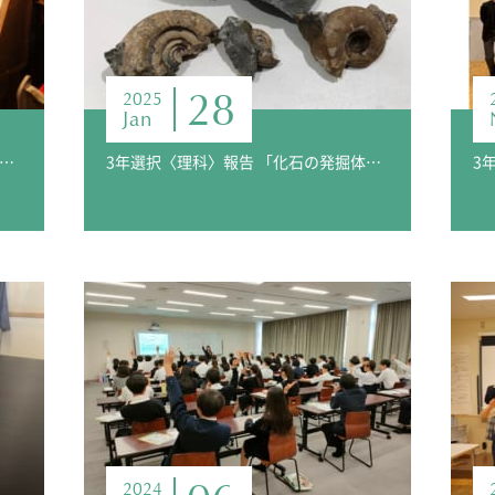
28
2025
Jan
選択〈美文字〉報告 活版印刷ワークショップ ～印刷博物館～
3年選択〈理科〉報告 「化石の発掘体験」
2024