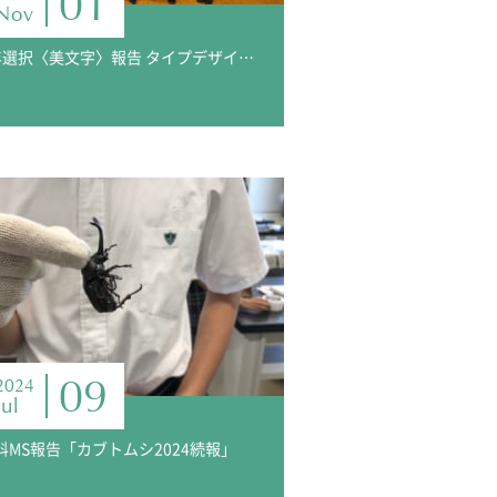
01
Nov
3年選択〈美文字〉報告 タイプデザイナーの方からフォントを学ぼう ―明日からフォントを変えてみませんか？―
09
2024
Jul
科MS報告「カブトムシ2024続報」