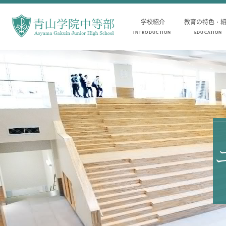
学校紹介
教育の特色・
INTRODUCTION
EDUCATION
INTRODUCTION
AOYAMA STYLE
学校紹介
教育の特色・紹介
中等部 部長挨拶
教育課程
教育理念・目標
教科学習
中等部の歴史
キリスト教教育
特色ある教育
国際交流
生徒数・教職員数
一貫校の流れ
卒業生インタビュー
校舎情報
メディアライブラリー