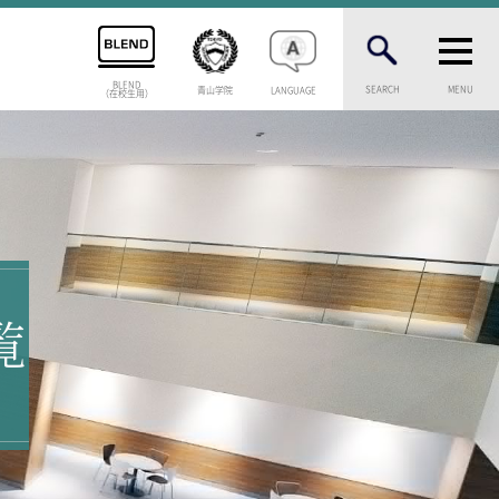
BLEND
SEARCH
MENU
青山学院
LANGUAGE
（在校生用）
INFORMATION
案内
総合案内
ニュース・トピック
お問い合わせ
キャンパスマップ
アクセスマップ
覧
緊急・災害時の対応
等一覧
ご支援をお考えの方へ
いじめ防止対策
ENGLISHページ
介
個人情報保護への取り組み
学試験
採用情報
問
地の塩、世の光（スクールモットー）