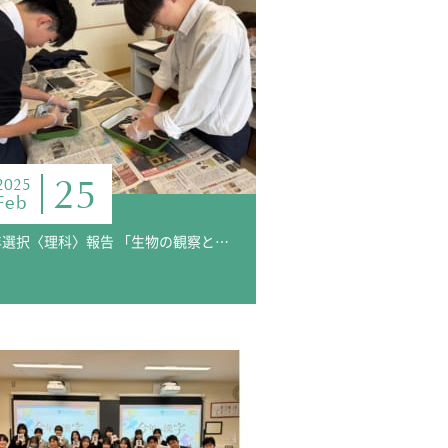
25
2025
Feb
3年選択〈理科〉報告 「生物の観察と解剖」