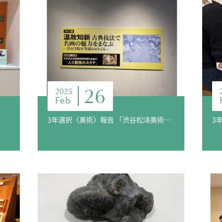
26
2025
Feb
3年選択〈美術〉報告 「渋谷松濤美術館での展覧会」