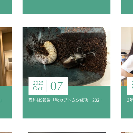
07
2025
Oct
」
理科MS報告「秋カブトムシ成功 2025」