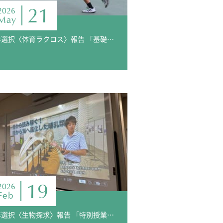
21
2026
May
3年選択〈体育ラクロス〉報告 「基礎から学ぶラクロス」
19
2026
Feb
3年選択〈生物探求〉報告 「特別授業 クジラの骨格観察」