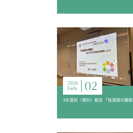
02
2026
Feb
3年選択〈理科〉報告 「珪藻類の観察