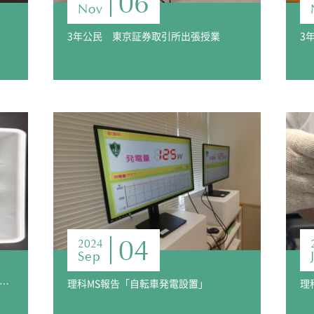
06
Nov
3年公民 東京証券取引所出張授業
04
2024
Sep
年選択〈理科〉報告 「セミの抜け殻調査」
理科MS報告「自転車発電設置」
理