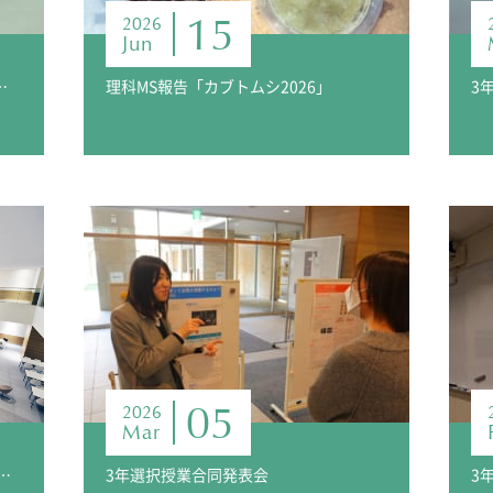
15
2026
Jun
報告 「1学期の集大成！」
理科MS報告「カブトムシ2026」
05
2026
Mar
科実験〉アオガクプラス掲載報告
3年選択授業合同発表会