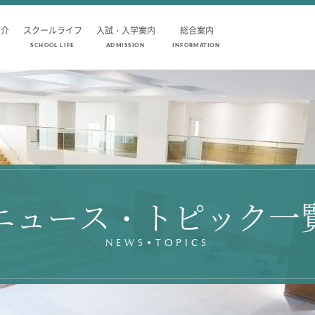
紹介
スクールライフ
入試・入学案内
総合案内
SCHOOL LIFE
ADMISSION
INFORMATION
SCHOOL LIFE
ADMISSION
スクールライフ
入試・入学
スクールカレンダー
入試要項
1日の流れ
志願者速報
クラブ・同好会紹介
合格者発表
施設設備紹介
学校説明会
ニュース・トピック一
制服紹介
入試結果
進学・進路
入学金・学費
学友会
入試問題
NEWS•TOPICS
生徒の作品
学校案内
公開行事の紹
編入学・転入
よくあるご質