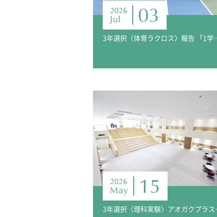
03
2026
Jul
3年選択〈体育ラクロス〉
15
2026
May
3年選択〈理