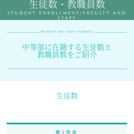
生徒数・教職員数
教育の特色・紹介
STUDENT ENROLLMENT/FACULTY AND
STAFF
教育課程
教科学習
S
TUDENT AND STAFF NUMBERS
キリスト教教育
国際交流
中等部に在籍する生徒数と
教職員数をご紹介
SCHOOL LIFE
スクールライフ
スクールカレンダー
1日の流れ
生徒数
クラブ・同好会紹介
施設設備紹介
制服紹介
進学・進路
学友会
生徒の作品
第1学年