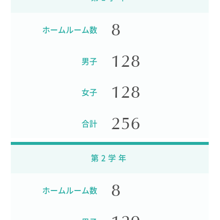
ADMISSION
8
ホームルーム数
入試・入学案内
128
入試要項
男子
志願者速報
合格者発表
128
女子
学校説明会
入試結果
入学金・学費等一覧
256
合計
入試問題
学校案内
公開行事の紹介
第2学年
編入学・転入学試験
よくあるご質問
8
ホームルーム数
INFORMATION
総合案内