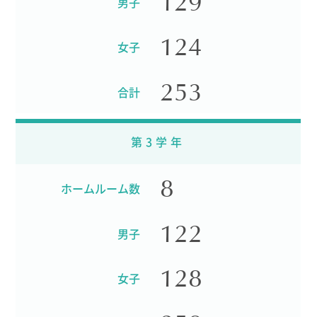
129
男子
ニュース・トピック
124
お問い合わせ
女子
キャンパスマップ
アクセスマップ
253
合計
緊急・災害時の対応
ご支援をお考えの方へ
いじめ防止対策
第3学年
ENGLISHページ
個人情報保護への取り組み
8
採用情報
ホームルーム数
地の塩、世の光（スクールモットー）
122
男子
128
女子