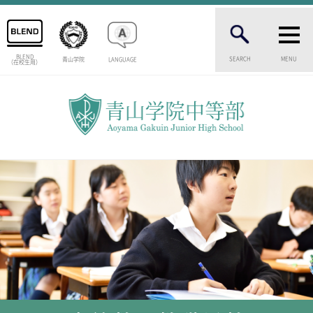
BLEND
SEARCH
MENU
青山学院
LANGUAGE
（在校生用）
INTRODUCTION
学校紹介
中等部 部長挨拶
教育理念・目標
中等部の歴史
特色ある教育
生徒数・教職員数
一貫校の流れ
卒業生インタビュー
校舎情報
メディアライブラリー
AOYAMA STYLE