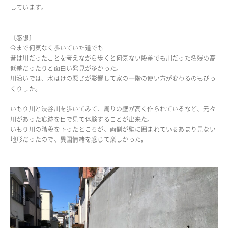
しています。
ADMISSION
入試・入学案内
〔感想〕
今まで何気なく歩いていた道でも
昔は川だったことを考えながら歩くと何気ない段差でも川だった名残の高
入試要項
低差だったりと面白い発見が多かった。
志願者速報
川沿いでは、水はけの悪さが影響して家の一階の使い方が変わるのもびっ
合格者発表
くりした。
学校説明会
入試結果
いもり川と渋谷川を歩いてみて、周りの壁が高く作られているなど、元々
川があった痕跡を目で見て体験することが出来た。
入学金・学費等一覧
いもり川の階段を下ったところが、両側が壁に囲まれているあまり見ない
入試問題
地形だったので、異国情緒を感じて楽しかった。
学校案内
公開行事の紹介
編入学・転入学試験
よくあるご質問
INFORMATION
総合案内