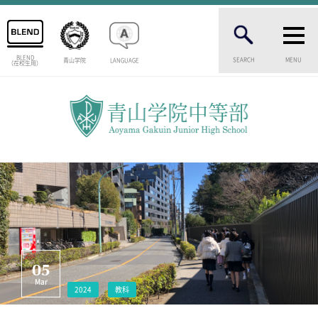
BLEND
SEARCH
MENU
青山学院
LANGUAGE
（在校生用）
INTRODUCTION
学校紹介
中等部 部長挨拶
教育理念・目標
中等部の歴史
特色ある教育
生徒数・教職員数
一貫校の流れ
卒業生インタビュー
校舎情報
05
メディアライブラリー
Mar
2024
教科
AOYAMA STYLE