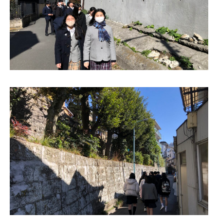
ニュース・トピック
お問い合わせ
キャンパスマップ
アクセスマップ
緊急・災害時の対応
ご支援をお考えの方へ
いじめ防止対策
ENGLISHページ
個人情報保護への取り組み
採用情報
地の塩、世の光（スクールモットー）