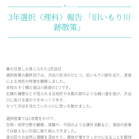
T
教育の特色・紹介
OPICS
3年選択〈理科〉報告 「旧いもり川
教育課程
跡散策」
教科学習
キリスト教教育
国際交流
SCHOOL LIFE
春の日差しも感じられた2月28日
スクールライフ
選択授業の最終回では、渋谷川支流のひとつ、旧いもり川跡を巡り、浸食
による地形の特徴を観察しました。
スクールカレンダー
本校のすぐ横の道は川筋跡の1つです。
1日の流れ
石積の擁壁などが見られる谷地形や水路の跡のような細い道を抜け、渋谷
クラブ・同好会紹介
川に抜ける道のりをゆっくり歩き、
施設設備紹介
かつて渋谷を流れていた小川に思いを馳せました。
制服紹介
選択授業では1年間をかけて、
進学・進路
生物・地学分野の観察、実験や、今回のような課外活動など、普段の授業
学友会
では扱えない内容に取り組んできました。
生徒の作品
身の回りの自然に理解を深めたり、興味が増すきっかけになることを期待