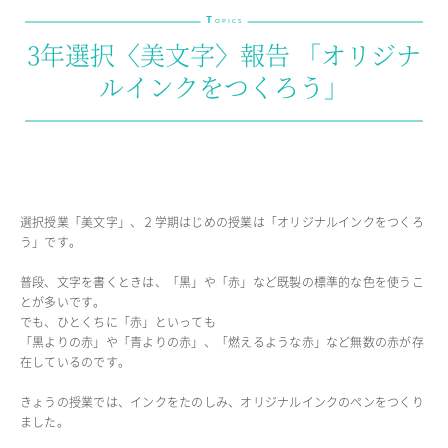
T
教育の特色・紹介
OPICS
3年選択〈美文字〉報告 「オリジナ
教育課程
ルインクをつくろう」
教科学習
キリスト教教育
国際交流
SCHOOL LIFE
選択授業「美文字」、２学期はじめの授業は「オリジナルインクをつくろ
スクールライフ
う」です。
スクールカレンダー
普段、文字を書くときは、「黒」や「赤」など既製の標準的な色を使うこ
1日の流れ
とが多いです。
クラブ・同好会紹介
でも、ひとくちに「赤」といっても
施設設備紹介
「黒よりの赤」や「青よりの赤」、「燃えるような赤」など無数の赤が存
在しているのです。
制服紹介
進学・進路
きょうの授業では、インクをたのしみ、オリジナルインクのペンをつくり
学友会
ました。
生徒の作品