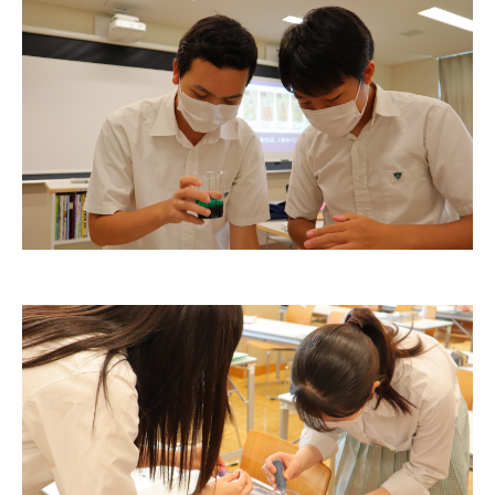
ニュース・トピック
お問い合わせ
キャンパスマップ
アクセスマップ
緊急・災害時の対応
ご支援をお考えの方へ
いじめ防止対策
ENGLISHページ
個人情報保護への取り組み
採用情報
地の塩、世の光（スクールモットー）