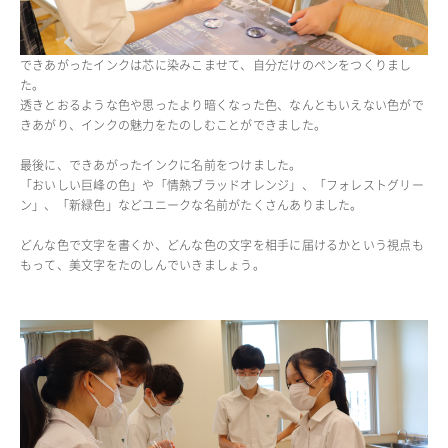
できあがったインクは芯に染みこませて、自分だけのペンをつくりまし
た。
透きとおるような色や思ったより暗くなった色、なんともいえない色がで
きあがり、インクの魅力をたのしむことができました。
最後に、できあがったインクに名前をつけました。
「おいしい巨峰の色」や「情熱ブラッドオレンジ」、「フォレストグリー
ン」、「新緑色」などユニークな名前がたくさんありました。
どんな色で文字を書くか、どんな色の文字を相手に届けるかという視点も
もって、美文字をたのしんでいきましょう。