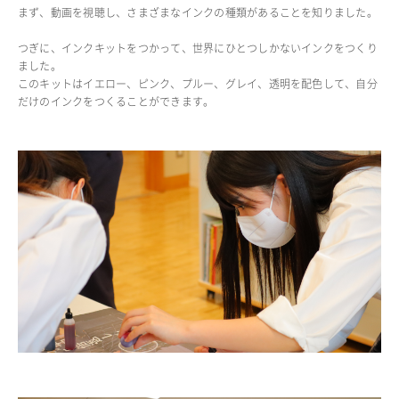
まず、動画を視聴し、さまざまなインクの種類があることを知りました。
ADMISSION
つぎに、インクキットをつかって、世界にひとつしかないインクをつくり
入試・入学案内
ました。
このキットはイエロー、ピンク、プルー、グレイ、透明を配色して、自分
だけのインクをつくることができます。
入試要項
志願者速報
合格者発表
学校説明会
入試結果
入学金・学費等一覧
入試問題
学校案内
公開行事の紹介
編入学・転入学試験
よくあるご質問
INFORMATION
総合案内