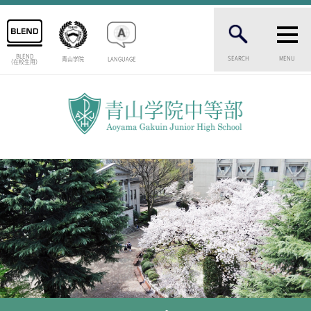
BLEND
SEARCH
MENU
青山学院
LANGUAGE
（在校生用）
INTRODUCTION
学校紹介
中等部 部長挨拶
教育理念・目標
中等部の歴史
特色ある教育
生徒数・教職員数
一貫校の流れ
卒業生インタビュー
校舎情報
メディアライブラリー
AOYAMA STYLE