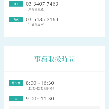
03-3407-7463
ADMISSION
（中等部直通）
入試・入学案内
03-5485-2164
（中等部専用）
入試要項
志願者速報
合格者発表
学校説明会
入試結果
事務取扱時間
入学金・学費等一覧
入試問題
学校案内
公開行事の紹介
編入学・転入学試験
8:00~16:30
よくあるご質問
（11:30~12:30 昼休み）
9:00~11:30
INFORMATION
総合案内