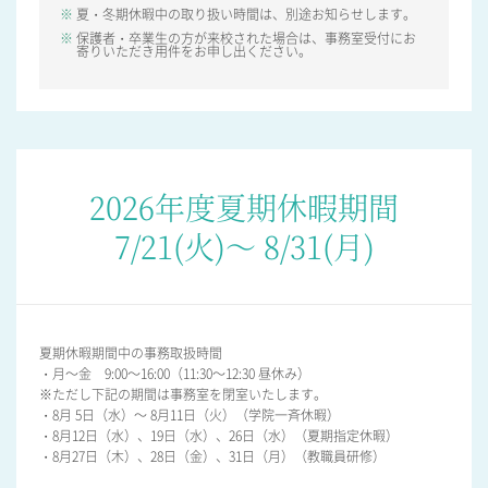
夏・冬期休暇中の取り扱い時間は、別途お知らせします。
保護者・卒業生の方が来校された場合は、事務室受付にお
ニュース・トピック
寄りいただき用件をお申し出ください。
お問い合わせ
キャンパスマップ
アクセスマップ
緊急・災害時の対応
ご支援をお考えの方へ
2026年度夏期休暇期間
いじめ防止対策
ENGLISHページ
7/21(火)～ 8/31(月)
個人情報保護への取り組み
採用情報
地の塩、世の光（スクールモットー）
夏期休暇期間中の事務取扱時間
・月～金 9:00～16:00（11:30～12:30 昼休み）
※ただし下記の期間は事務室を閉室いたします。
・8月 5日（水）～ 8月11日（火）（学院一斉休暇）
・8月12日（水）、19日（水）、26日（水）（夏期指定休暇）
・8月27日（木）、28日（金）、31日（月）（教職員研修）