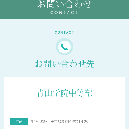
お問い合わせ
教育の特色・紹介
CONTACT
教育課程
教科学習
CONTACT
キリスト教教育
国際交流
SCHOOL LIFE
お問い合わせ先
スクールライフ
スクールカレンダー
1日の流れ
青山学院中等部
クラブ・同好会紹介
施設設備紹介
制服紹介
進学・進路
学友会
〒150-8366 東京都渋谷区渋谷4-4-25
生徒の作品