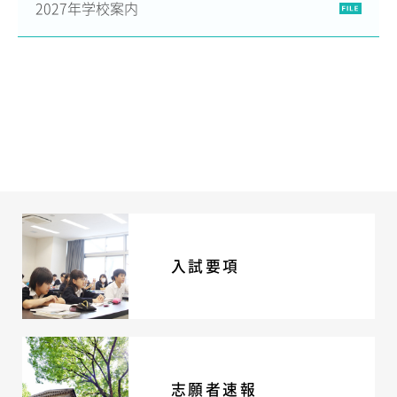
2027年学校案内
ADMISSION
入試・入学案内
入試要項
志願者速報
合格者発表
学校説明会
入試結果
入学金・学費等一覧
入試問題
学校案内
入試要項
公開行事の紹介
編入学・転入学試験
よくあるご質問
INFORMATION
志願者速報
総合案内