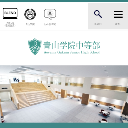
BLEND
SEARCH
MENU
青山学院
LANGUAGE
（在校生用）
INTRODUCTION
学校紹介
中等部 部長挨拶
教育理念・目標
中等部の歴史
特色ある教育
生徒数・教職員数
一貫校の流れ
卒業生インタビュー
校舎情報
メディアライブラリー
AOYAMA STYLE