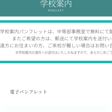
学校案内
教育の特色・紹介
REQUEST
教育課程
教科学習
キリスト教教育
学校案内パンフレットは、中等部事務室で無料にて
国際交流
またご希望の方は、郵送にて学校案内を送付い
遠方にお住まいの方、ご来校が難しい場合はお問い
SCHOOL LIFE
※学校案内の海外への送付はいたしかねますので、あらかじめご
スクールライフ
スクールカレンダー
1日の流れ
クラブ・同好会紹介
施設設備紹介
電子パンフレット
制服紹介
進学・進路
学友会
生徒の作品