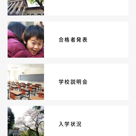
ニュース・トピック
お問い合わせ
キャンパスマップ
アクセスマップ
合格者発表
緊急・災害時の対応
ご支援をお考えの方へ
いじめ防止対策
ENGLISHページ
個人情報保護への取り組み
採用情報
学校説明会
地の塩、世の光（スクールモットー）
入学状況