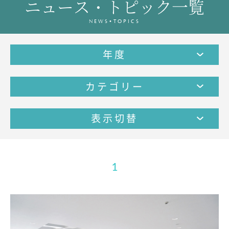
ニュース・トピック一覧
教育の特色・紹介
NEWS•TOPICS
教育課程
教科学習
年度
キリスト教教育
国際交流
カテゴリー
SCHOOL LIFE
スクールライフ
表示切替
スクールカレンダー
1日の流れ
クラブ・同好会紹介
1
施設設備紹介
制服紹介
進学・進路
学友会
生徒の作品