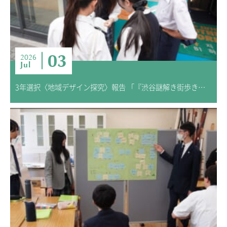
ニュース・トピック
お問い合わせ
キャンパスマップ
03
アクセスマップ
2026
Jul
緊急・災害時の対応
ご支援をお考えの方へ
3年選択〈地域デザイン探究〉報告 「『渋谷謎解き街歩き』研究 ―渋谷の“魅力”を発信する仕掛けー」
いじめ防止対策
ENGLISHページ
個人情報保護への取り組み
採用情報
地の塩、世の光（スクールモットー）