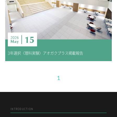
15
2026
May
3年選択〈理科実験〉アオガクプラス掲載報告
1
INTRODUCTION