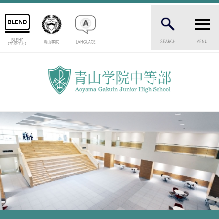
BLEND
SEARCH
MENU
青山学院
LANGUAGE
（在校生用）
INTRODUCTION
学校紹介
中等部 部長挨拶
教育理念・目標
中等部の歴史
特色ある教育
生徒数・教職員数
一貫校の流れ
卒業生インタビュー
校舎情報
メディアライブラリー
AOYAMA STYLE