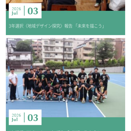
03
2026
Jul
3年選択〈地域デザイン探究〉報告 「未来を描こう」
03
2026
Jul