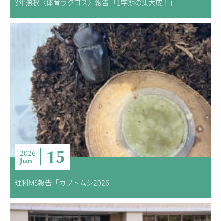
3年選択〈体育ラクロス〉報告 「1学期の集大成！」
15
2026
Jun
理科MS報告「カブトムシ2026」