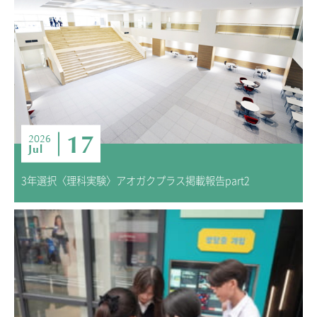
ADMISSION
入試・入学案内
入試要項
志願者速報
合格者発表
学校説明会
17
2026
Jul
入試結果
入学金・学費等一覧
3年選択〈理科実験〉アオガクプラス掲載報告part2
入試問題
学校案内
公開行事の紹介
編入学・転入学試験
よくあるご質問
INFORMATION
総合案内