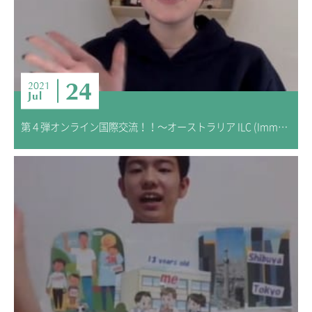
24
2021
Jul
第４弾オンライン国際交流！！～オーストラリア ILC (Immanuel Lutheran College) 校編 その２～