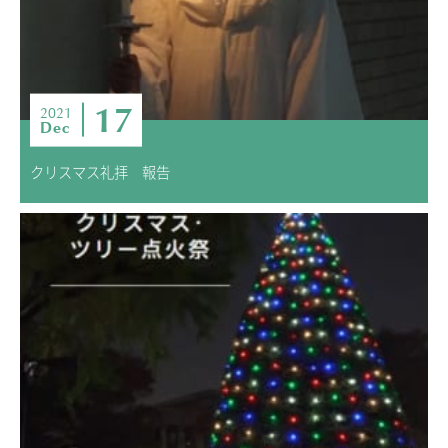
ニュース・トピック
お問い合わせ
キャンパスマップ
アクセスマップ
17
2021
Dec
緊急・災害時の対応
ご支援をお考えの方へ
クリスマス礼拝 報告
いじめ防止対策
ENGLISHページ
個人情報保護への取り組み
採用情報
地の塩、世の光（スクールモットー）