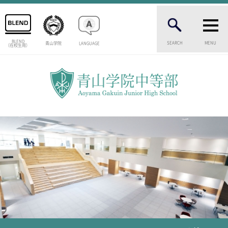
BLEND
SEARCH
MENU
青山学院
LANGUAGE
（在校生用）
INTRODUCTION
学校紹介
中等部 部長挨拶
教育理念・目標
中等部の歴史
特色ある教育
生徒数・教職員数
一貫校の流れ
卒業生インタビュー
校舎情報
メディアライブラリー
AOYAMA STYLE