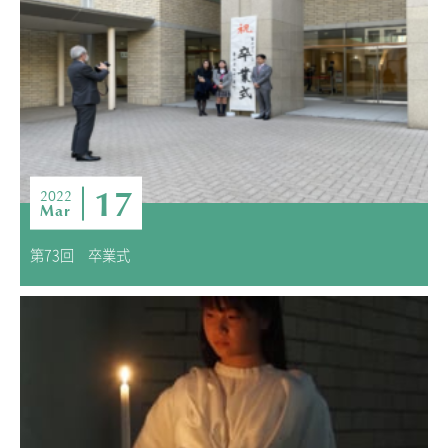
ADMISSION
入試・入学案内
入試要項
志願者速報
合格者発表
学校説明会
17
2022
Mar
入試結果
入学金・学費等一覧
第73回 卒業式
入試問題
学校案内
公開行事の紹介
編入学・転入学試験
よくあるご質問
INFORMATION
総合案内