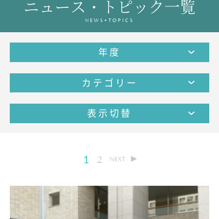
ニュース・トピック一覧
教育の特色・紹介
NEWS•TOPICS
教育課程
教科学習
年度
キリスト教教育
国際交流
カテゴリー
SCHOOL LIFE
スクールライフ
表示切替
スクールカレンダー
1日の流れ
クラブ・同好会紹介
1
2
NEXT
施設設備紹介
制服紹介
進学・進路
学友会
生徒の作品