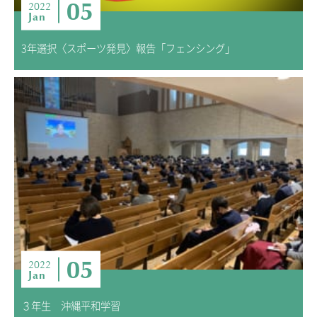
05
2022
Jan
3年選択〈スポーツ発見〉報告「フェンシング」
05
2022
Jan
３年生 沖縄平和学習