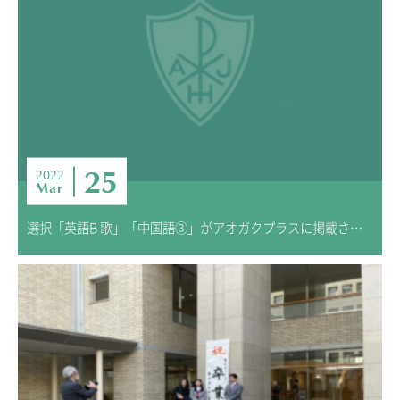
ADMISSION
入試・入学案内
入試要項
志願者速報
合格者発表
学校説明会
25
2022
Mar
入試結果
入学金・学費等一覧
選択「英語B 歌」「中国語③」がアオガクプラスに掲載されています
入試問題
学校案内
公開行事の紹介
編入学・転入学試験
よくあるご質問
INFORMATION
総合案内