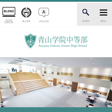
BLEND
SEARCH
MENU
青山学院
LANGUAGE
（在校生用）
INTRODUCTION
学校紹介
中等部 部長挨拶
教育理念・目標
中等部の歴史
特色ある教育
生徒数・教職員数
一貫校の流れ
卒業生インタビュー
校舎情報
メディアライブラリー
AOYAMA STYLE