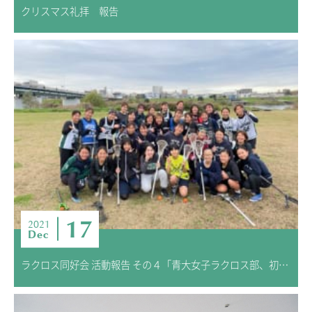
クリスマス礼拝 報告
17
2021
Dec
ラクロス同好会 活動報告 その４「青大女子ラクロス部、初の合同練習」