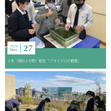
27
2020
Nov
１年〈理科Ⅱ分野〉報告 「アオミドロの観察」