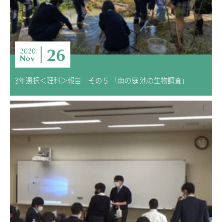
26
2020
Nov
3年選択＜理科＞報告 その５ 「南の庭 池の生物調査」