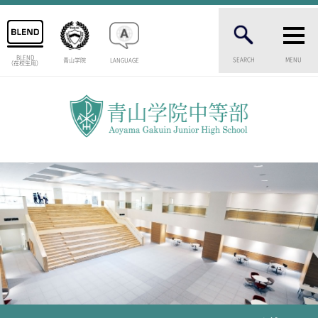
BLEND
SEARCH
MENU
青山学院
LANGUAGE
（在校生用）
INTRODUCTION
学校紹介
中等部 部長挨拶
教育理念・目標
中等部の歴史
特色ある教育
生徒数・教職員数
一貫校の流れ
卒業生インタビュー
校舎情報
メディアライブラリー
AOYAMA STYLE