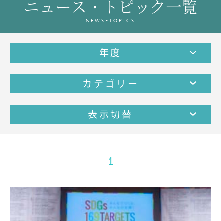
ニュース・トピック一覧
教育の特色・紹介
NEWS•TOPICS
教育課程
教科学習
年度
キリスト教教育
国際交流
カテゴリー
SCHOOL LIFE
スクールライフ
表示切替
スクールカレンダー
1日の流れ
クラブ・同好会紹介
1
施設設備紹介
制服紹介
進学・進路
学友会
生徒の作品