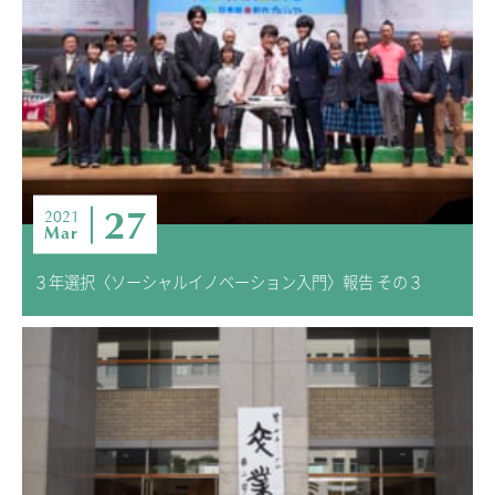
ADMISSION
入試・入学案内
入試要項
志願者速報
合格者発表
学校説明会
27
2021
Mar
入試結果
入学金・学費等一覧
３年選択〈ソーシャルイノベーション入門〉報告 その３
入試問題
学校案内
公開行事の紹介
編入学・転入学試験
よくあるご質問
INFORMATION
総合案内