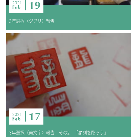
19
2021
Feb
3年選択〈ジブリ〉報告
17
2021
Feb
3年選択〈美文字〉報告 その2 「篆刻を彫ろう」