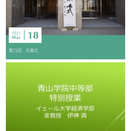
ニュース・トピック
お問い合わせ
キャンパスマップ
アクセスマップ
18
2021
Mar
緊急・災害時の対応
ご支援をお考えの方へ
第72回 卒業式
いじめ防止対策
ENGLISHページ
個人情報保護への取り組み
採用情報
地の塩、世の光（スクールモットー）