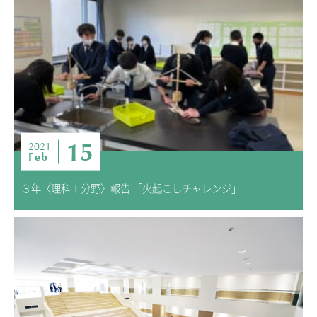
15
2021
Feb
３年〈理科Ⅰ分野〉報告 「火起こしチャレンジ」