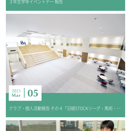
３年生学年イベントデー 報告
05
2021
Mar
クラブ・個人活動報告 その４「日経STOCKリーグ・馬術・フェンシング」