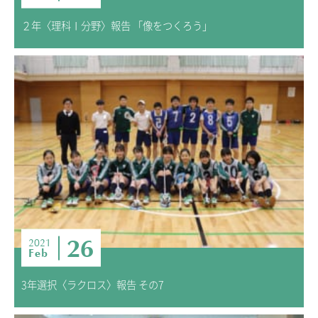
２年〈理科Ⅰ分野〉報告 「像をつくろう」
26
2021
Feb
3年選択〈ラクロス〉報告 その7