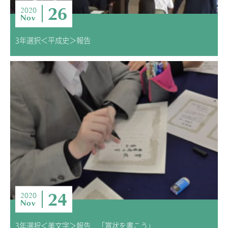
26
2020
Nov
3年選択＜平成史＞報告
24
2020
Nov
3年選択＜美文字＞報告 「賞状を書こう」