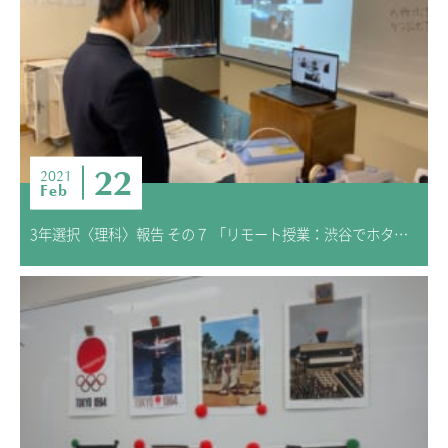
22
2021
Feb
3年選択〈理科〉報告 その７ 「リモート授業：渋谷でホタルを見てみよう」