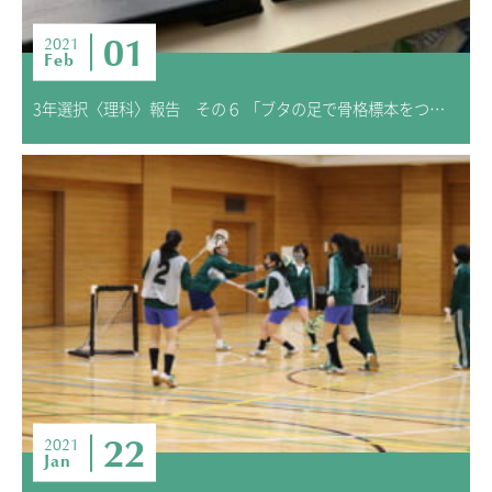
01
2021
Feb
3年選択〈理科〉報告 その６ 「ブタの足で骨格標本をつくろう」
22
2021
Jan