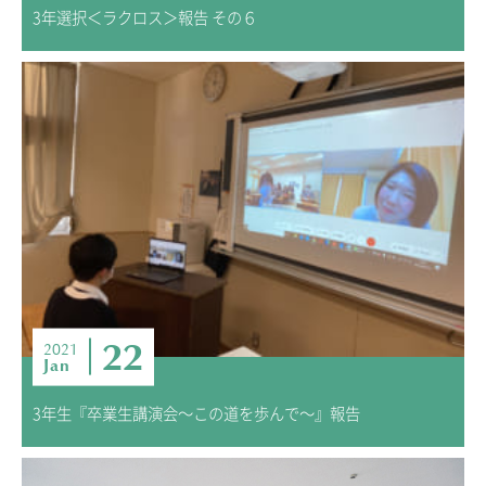
3年選択＜ラクロス＞報告 その６
22
2021
Jan
3年生『卒業生講演会～この道を歩んで～』報告