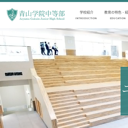
学校紹介
教育の特色・
INTRODUCTION
EDUCATION
INTRODUCTION
AOYAMA STYLE
学校紹介
教育の特色・紹介
中等部 部長挨拶
教育課程
教育理念・目標
教科学習
中等部の歴史
キリスト教教育
特色ある教育
国際交流
生徒数・教職員数
一貫校の流れ
卒業生インタビュー
校舎情報
メディアライブラリー