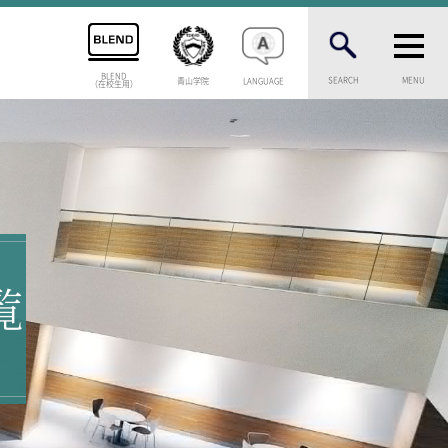
BLEND
SEARCH
MENU
青山学院
LANGUAGE
（在校生用）
INFORMATION
案内
総合案内
ニュース・トピック
お問い合わせ
キャンパスマップ
アクセスマップ
覧
緊急・災害時の対応
等一覧
ご支援をお考えの方へ
いじめ防止対策
ENGLISHページ
介
個人情報保護への取り組み
学試験
採用情報
問
地の塩、世の光（スクールモットー）