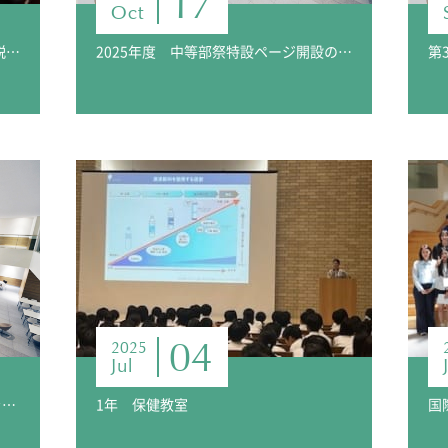
17
Oct
2025年度 中等部祭特設ページ開設のお知らせ
第
2025年度北京訪問プログラム 募集説明会開催 報告
04
2025
Jul
３年選択〈江戸・東京〉アオガクプラス掲載報告
1年 保健教室