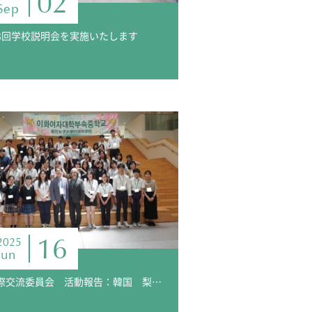
02
Sep
3回学校説明会を実施いたします
16
2025
Jun
国際交流委員会 活動報告：韓国 梨花女子大附属中学校来校・ホームビジット受入れ