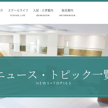
紹介
スクールライフ
入試・入学案内
総合案内
SCHOOL LIFE
ADMISSION
INFORMATION
SCHOOL LIFE
ADMISSION
スクールライフ
入試・入学
スクールカレンダー
入試要項
1日の流れ
志願者速報
クラブ・同好会紹介
合格者発表
施設設備紹介
学校説明会
ニュース・トピック一
制服紹介
入試結果
進学・進路
入学金・学費
学友会
入試問題
NEWS•TOPICS
生徒の作品
学校案内
公開行事の紹
編入学・転入
よくあるご質