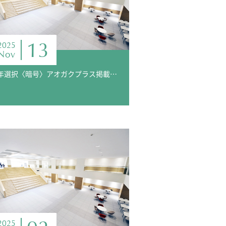
13
2025
Nov
３年選択〈暗号〉アオガクプラス掲載報告
2025