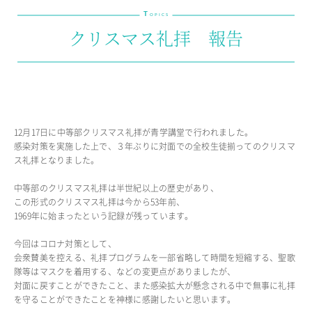
T
教育の特色・紹介
OPICS
クリスマス礼拝 報告
教育課程
教科学習
キリスト教教育
国際交流
SCHOOL LIFE
12月17日に中等部クリスマス礼拝が青学講堂で行われました。
感染対策を実施した上で、３年ぶりに対面での全校生徒揃ってのクリスマ
スクールライフ
ス礼拝となりました。
スクールカレンダー
中等部のクリスマス礼拝は半世紀以上の歴史があり、
この形式のクリスマス礼拝は今から53年前、
1日の流れ
1969年に始まったという記録が残っています。
クラブ・同好会紹介
施設設備紹介
今回はコロナ対策として、
制服紹介
会衆賛美を控える、礼拝プログラムを一部省略して時間を短縮する、聖歌
進学・進路
隊等はマスクを着用する、などの変更点がありましたが、
対面に戻すことができたこと、また感染拡大が懸念される中で無事に礼拝
学友会
を守ることができたことを神様に感謝したいと思います。
生徒の作品