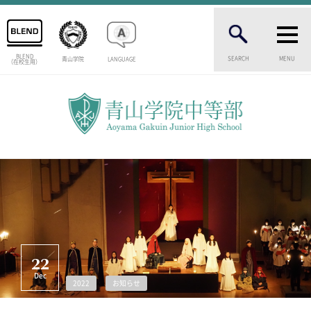
BLEND
SEARCH
MENU
青山学院
LANGUAGE
（在校生用）
INTRODUCTION
学校紹介
中等部 部長挨拶
教育理念・目標
中等部の歴史
特色ある教育
生徒数・教職員数
一貫校の流れ
卒業生インタビュー
校舎情報
22
メディアライブラリー
Dec
2022
お知らせ
AOYAMA STYLE