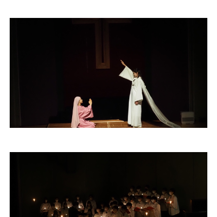
ADMISSION
入試・入学案内
入試要項
志願者速報
合格者発表
学校説明会
入試結果
入学金・学費等一覧
入試問題
学校案内
公開行事の紹介
編入学・転入学試験
よくあるご質問
INFORMATION
総合案内