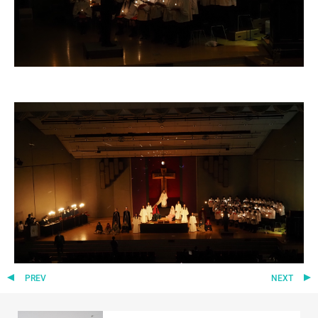
ニュース・トピック
お問い合わせ
キャンパスマップ
アクセスマップ
緊急・災害時の対応
ご支援をお考えの方へ
いじめ防止対策
ENGLISHページ
個人情報保護への取り組み
採用情報
地の塩、世の光（スクールモットー）
PREV
NEXT