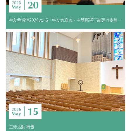
20
2026
May
学友会通信2026vol.6「学友会総会・中等部祭正副実行委員長選挙」
15
2026
May
生徒活動 報告