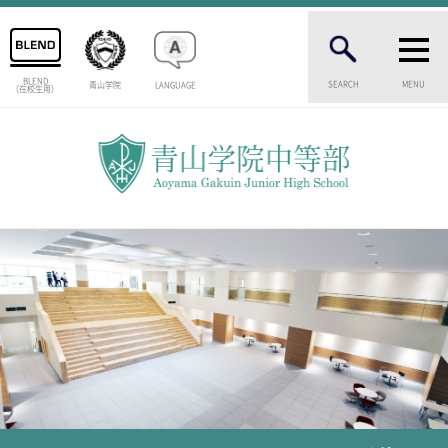
BLEND
SEARCH
MENU
青山学院
LANGUAGE
（在校生用）
INTRODUCTION
学校紹介
中等部 部長挨拶
教育理念・目標
中等部の歴史
特色ある教育
生徒数・教職員数
一貫校の流れ
卒業生インタビュー
校舎情報
メディアライブラリー
AOYAMA STYLE