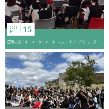
ニュース・トピック
お問い合わせ
キャンパスマップ
アクセスマップ
15
2026
Jul
緊急・災害時の対応
ご支援をお考えの方へ
国際交流「オーストラリア・ホームステイプログラム」 第3回 事前学習
いじめ防止対策
ENGLISHページ
個人情報保護への取り組み
採用情報
地の塩、世の光（スクールモットー）