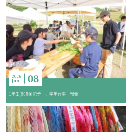
08
2026
Jun
1年生(80期)HRデー、学年行事 報告