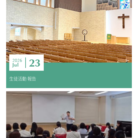
ADMISSION
入試・入学案内
入試要項
志願者速報
合格者発表
学校説明会
23
2026
Jul
入試結果
入学金・学費等一覧
生徒活動 報告
入試問題
学校案内
公開行事の紹介
編入学・転入学試験
よくあるご質問
INFORMATION
総合案内