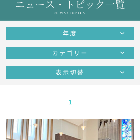
ニュース・トピック一覧
教育の特色・紹介
NEWS•TOPICS
教育課程
教科学習
年度
キリスト教教育
国際交流
カテゴリー
SCHOOL LIFE
スクールライフ
表示切替
スクールカレンダー
1日の流れ
クラブ・同好会紹介
1
施設設備紹介
制服紹介
進学・進路
学友会
生徒の作品