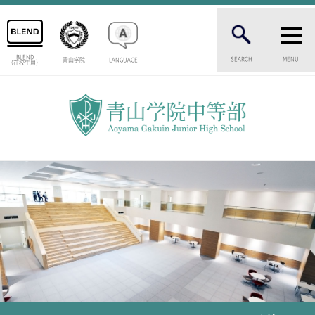
BLEND
SEARCH
MENU
青山学院
LANGUAGE
（在校生用）
INTRODUCTION
学校紹介
中等部 部長挨拶
教育理念・目標
中等部の歴史
特色ある教育
生徒数・教職員数
一貫校の流れ
卒業生インタビュー
校舎情報
メディアライブラリー
AOYAMA STYLE