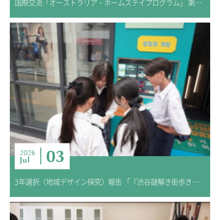
国際交流「オーストラリア・ホームステイプログラム」 第3回 事前学習
03
2026
Jul
3年選択〈地域デザイン探究〉報告 「『渋谷謎解き街歩き』研究 ―渋谷の“魅力”を発信する仕掛けー」