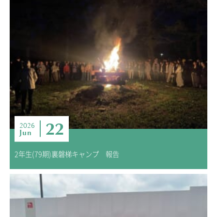
22
2026
Jun
2年生(79期)裏磐梯キャンプ 報告