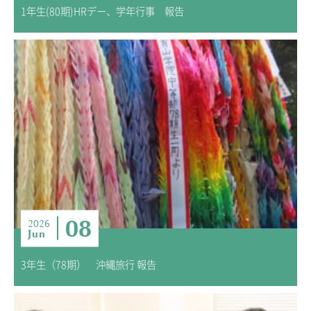
1年生(80期)HRデー、学年行事 報告
08
2026
Jun
3年生（78期） 沖縄旅行 報告