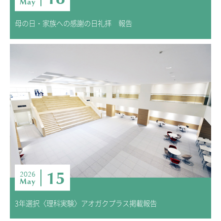
May
母の日・家族への感謝の日礼拝 報告
15
2026
May
3年選択〈理科実験〉アオガクプラス掲載報告