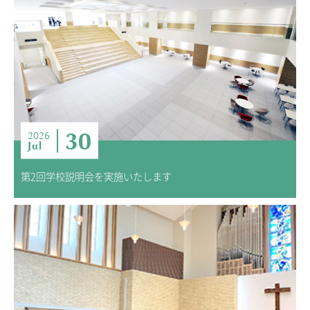
ADMISSION
入試・入学案内
入試要項
志願者速報
合格者発表
学校説明会
30
2026
Jul
入試結果
入学金・学費等一覧
第2回学校説明会を実施いたします
入試問題
学校案内
公開行事の紹介
編入学・転入学試験
よくあるご質問
INFORMATION
総合案内