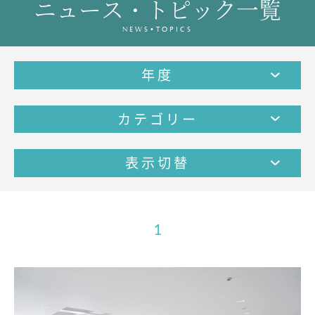
ニュース・トピック一覧
教育の特色・紹介
NEWS•TOPICS
教育課程
教科学習
年度
キリスト教教育
国際交流
カテゴリー
SCHOOL LIFE
スクールライフ
表示切替
スクールカレンダー
1日の流れ
クラブ・同好会紹介
1
施設設備紹介
制服紹介
進学・進路
学友会
生徒の作品