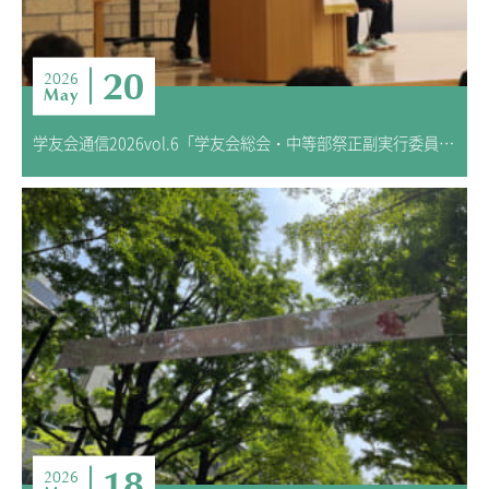
20
2026
May
学友会通信2026vol.6「学友会総会・中等部祭正副実行委員長選挙」
18
2026