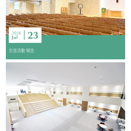
ニュース・トピック
お問い合わせ
キャンパスマップ
23
アクセスマップ
2026
Jul
緊急・災害時の対応
ご支援をお考えの方へ
生徒活動 報告
いじめ防止対策
ENGLISHページ
個人情報保護への取り組み
採用情報
地の塩、世の光（スクールモットー）