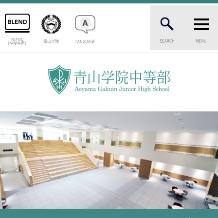
BLEND
SEARCH
MENU
青山学院
LANGUAGE
（在校生用）
INTRODUCTION
学校紹介
中等部 部長挨拶
教育理念・目標
中等部の歴史
特色ある教育
生徒数・教職員数
一貫校の流れ
卒業生インタビュー
校舎情報
メディアライブラリー
AOYAMA STYLE