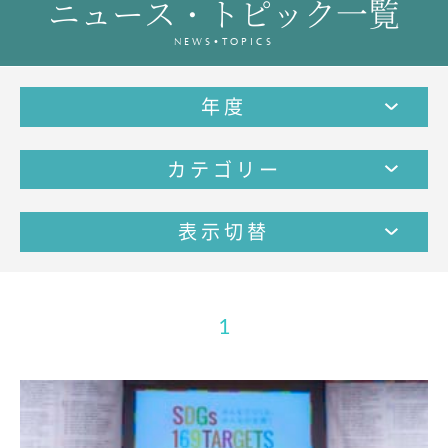
ニュース・トピック一覧
教育の特色・紹介
NEWS•TOPICS
教育課程
教科学習
年度
キリスト教教育
国際交流
カテゴリー
SCHOOL LIFE
スクールライフ
表示切替
スクールカレンダー
1日の流れ
クラブ・同好会紹介
1
施設設備紹介
制服紹介
進学・進路
学友会
生徒の作品