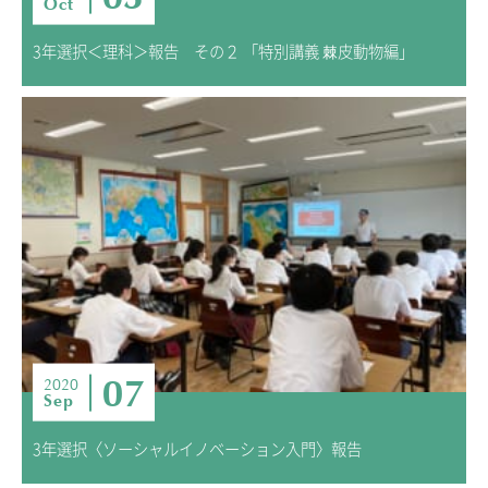
Oct
3年選択＜理科＞報告 その２ 「特別講義 棘皮動物編」
07
2020
Sep
3年選択〈ソーシャルイノベーション入門〉報告