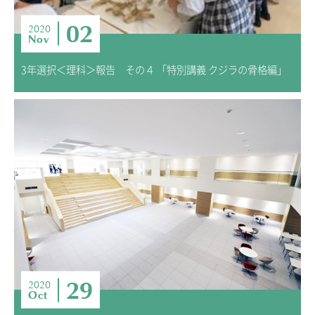
02
2020
Nov
3年選択＜理科＞報告 その４ 「特別講義 クジラの骨格編」
29
2020
Oct