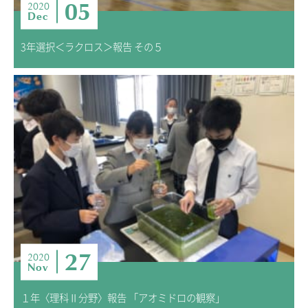
05
2020
Dec
3年選択＜ラクロス＞報告 その５
27
2020
Nov
１年〈理科Ⅱ分野〉報告 「アオミドロの観察」