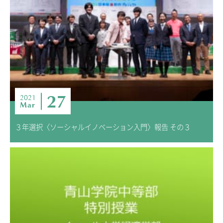
ADMISSION
入試・入学案内
入試要項
志願者速報
合格者発表
学校説明会
27
2021
Mar
入試結果
入学金・学費等一覧
３年選択〈ソーシャルイノベーション入門〉報告 その３
入試問題
学校案内
公開行事の紹介
編入学・転入学試験
よくあるご質問
INFORMATION
総合案内