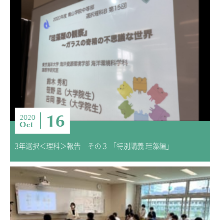
16
2020
Oct
3年選択＜理科＞報告 その３ 「特別講義 珪藻編」