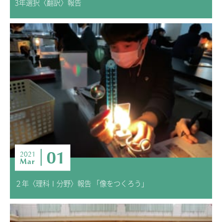
3年選択〈翻訳〉報告
01
2021
Mar
２年〈理科Ⅰ分野〉報告 「像をつくろう」