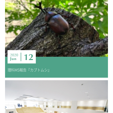
12
2020
Jun
理科MS報告『カブトムシ』