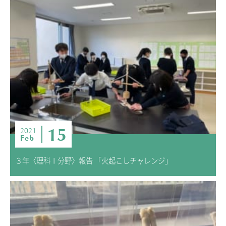
15
2021
Feb
３年〈理科Ⅰ分野〉報告 「火起こしチャレンジ」