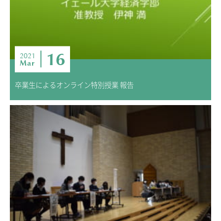
ニュース・トピック
お問い合わせ
キャンパスマップ
アクセスマップ
16
2021
Mar
緊急・災害時の対応
ご支援をお考えの方へ
卒業生によるオンライン特別授業 報告
いじめ防止対策
ENGLISHページ
個人情報保護への取り組み
採用情報
地の塩、世の光（スクールモットー）