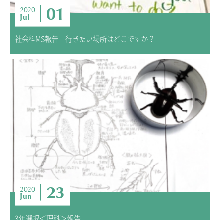
01
2020
Jul
社会科MS報告－行きたい場所はどこですか？
23
2020
Jun
3年選択＜理科＞報告