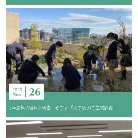
26
2020
Nov
3年選択＜理科＞報告 その５ 「南の庭 池の生物調査」