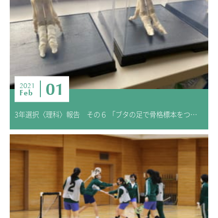
01
2021
Feb
3年選択〈理科〉報告 その６ 「ブタの足で骨格標本をつくろう」