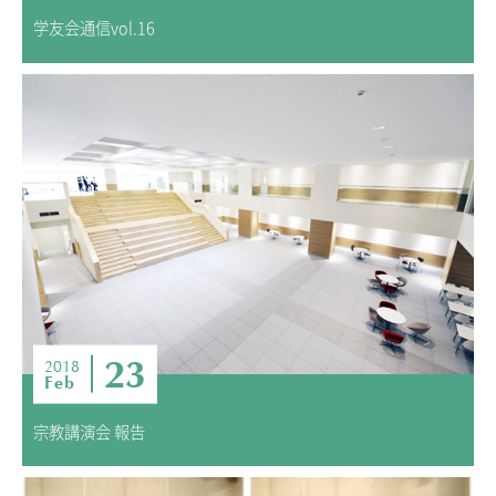
学友会通信vol.16
23
2018
Feb
宗教講演会 報告