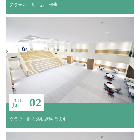
スタディールーム 報告
02
2018
Jul
クラブ・個人活動結果 その4