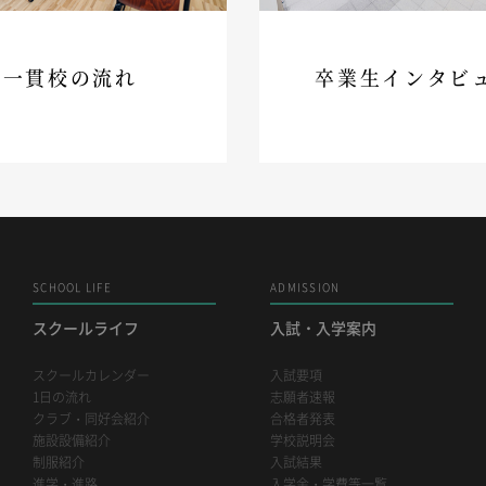
一貫校の流れ
卒業生インタビ
SCHOOL LIFE
ADMISSION
スクールライフ
入試・入学案内
スクールカレンダー
入試要項
1日の流れ
志願者速報
クラブ・同好会紹介
合格者発表
施設設備紹介
学校説明会
制服紹介
入試結果
進学・進路
入学金・学費等一覧