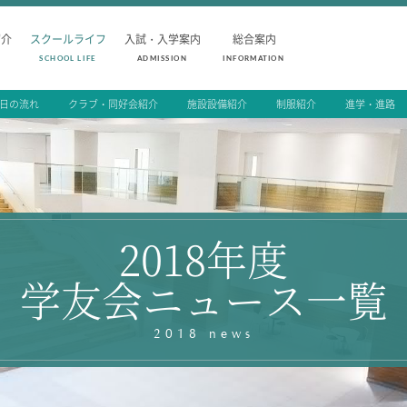
紹介
スクールライフ
入試・入学案内
総合案内
SCHOOL LIFE
ADMISSION
INFORMATION
1日の流れ
クラブ・同好会紹介
施設設備紹介
制服紹介
進学・進路
SCHOOL LIFE
ADMISSION
スクールライフ
入試・入学
スクールカレンダー
入試要項
1日の流れ
志願者速報
クラブ・同好会紹介
合格者発表
2018年度
施設設備紹介
学校説明会
制服紹介
入試結果
学友会ニュース一覧
進学・進路
入学金・学費
学友会
入試問題
生徒の作品
学校案内
2018 news
公開行事の紹
編入学・転入
よくあるご質