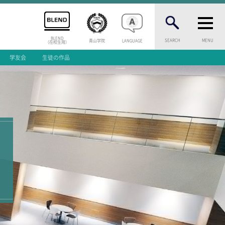
BLEND
SEARCH
MENU
青山学院
LANGUAGE
（在校生用）
学友会
生徒の作品
INFORMATION
案内
総合案内
ニュース・トピック
お問い合わせ
キャンパスマップ
アクセスマップ
緊急・災害時の対応
等一覧
ご支援をお考えの方へ
いじめ防止対策
ENGLISHページ
介
個人情報保護への取り組み
学試験
採用情報
問
地の塩、世の光（スクールモットー）