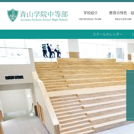
学校紹介
教育の特色・
INTRODUCTION
EDUCATION
スクールカレンダー
INTRODUCTION
AOYAMA STYLE
学校紹介
教育の特色・紹介
中等部 部長挨拶
教育課程
教育理念・目標
教科学習
中等部の歴史
キリスト教教育
特色ある教育
国際交流
生徒数・教職員数
一貫校の流れ
卒業生インタビュー
校舎情報
メディアライブラリー