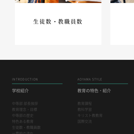
生徒数・教職員数
INTRODUCTION
AOYAMA STYLE
学校紹介
教育の特色・紹介
中等部 部長挨拶
教育課程
教育理念・目標
教科学習
中等部の歴史
キリスト教教育
特色ある教育
国際交流
生徒数・教職員数
一貫校の流れ