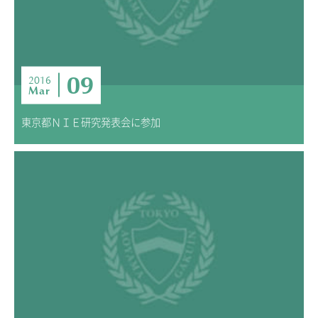
ニュース・トピック
お問い合わせ
キャンパスマップ
アクセスマップ
09
2016
Mar
緊急・災害時の対応
ご支援をお考えの方へ
東京都ＮＩＥ研究発表会に参加
いじめ防止対策
ENGLISHページ
個人情報保護への取り組み
採用情報
地の塩、世の光（スクールモットー）