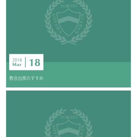
ADMISSION
入試・入学案内
入試要項
志願者速報
合格者発表
学校説明会
18
2016
Mar
入試結果
入学金・学費等一覧
教会出席のすすめ
入試問題
学校案内
公開行事の紹介
編入学・転入学試験
よくあるご質問
INFORMATION
総合案内