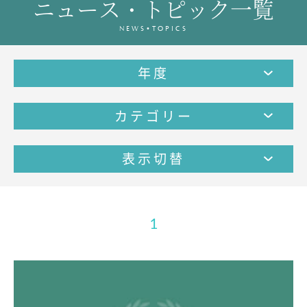
ニュース・トピック一覧
教育の特色・紹介
NEWS•TOPICS
教育課程
教科学習
年度
キリスト教教育
国際交流
カテゴリー
SCHOOL LIFE
スクールライフ
表示切替
スクールカレンダー
1日の流れ
クラブ・同好会紹介
1
施設設備紹介
制服紹介
進学・進路
学友会
生徒の作品