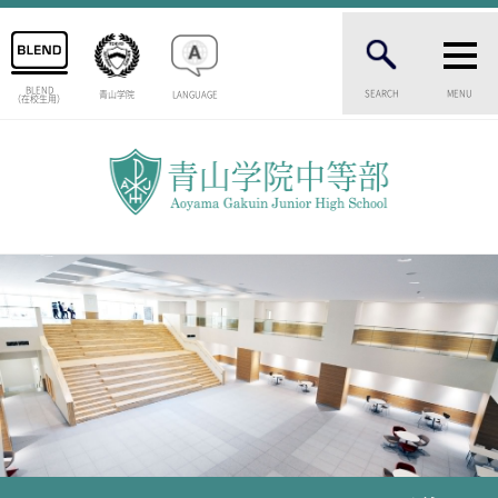
BLEND
SEARCH
MENU
青山学院
LANGUAGE
（在校生用）
INTRODUCTION
学校紹介
中等部 部長挨拶
教育理念・目標
中等部の歴史
特色ある教育
生徒数・教職員数
一貫校の流れ
卒業生インタビュー
校舎情報
メディアライブラリー
AOYAMA STYLE