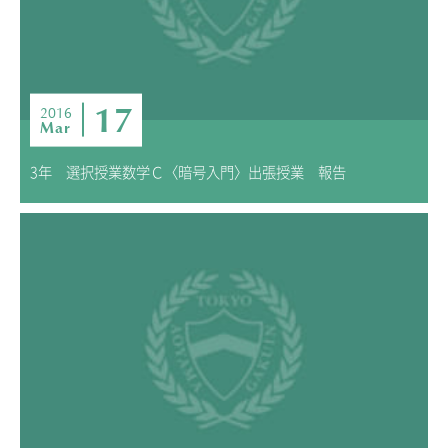
ニュース・トピック
お問い合わせ
キャンパスマップ
アクセスマップ
17
2016
Mar
緊急・災害時の対応
ご支援をお考えの方へ
3年 選択授業数学Ｃ〈暗号入門〉出張授業 報告
いじめ防止対策
ENGLISHページ
個人情報保護への取り組み
採用情報
地の塩、世の光（スクールモットー）