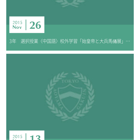
26
2015
Nov
3年 選択授業〈中国語〉校外学習「始皇帝と大兵馬俑展」 報告
13
2015