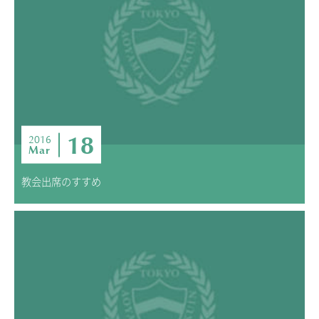
ADMISSION
入試・入学案内
入試要項
志願者速報
合格者発表
学校説明会
18
2016
Mar
入試結果
入学金・学費等一覧
教会出席のすすめ
入試問題
学校案内
公開行事の紹介
編入学・転入学試験
よくあるご質問
INFORMATION
総合案内