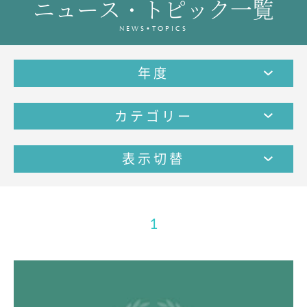
ニュース・トピック一覧
教育の特色・紹介
NEWS•TOPICS
教育課程
教科学習
年度
キリスト教教育
国際交流
カテゴリー
SCHOOL LIFE
スクールライフ
表示切替
スクールカレンダー
1日の流れ
クラブ・同好会紹介
1
施設設備紹介
制服紹介
進学・進路
学友会
生徒の作品