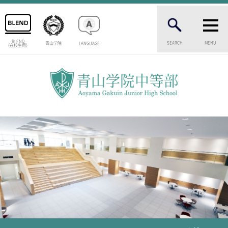
BLEND
SEARCH
MENU
青山学院
LANGUAGE
（在校生用）
INTRODUCTION
学校紹介
中等部 部長挨拶
教育理念・目標
中等部の歴史
特色ある教育
生徒数・教職員数
一貫校の流れ
卒業生インタビュー
校舎情報
メディアライブラリー
AOYAMA STYLE