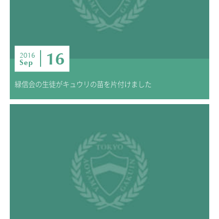
ニュース・トピック
お問い合わせ
キャンパスマップ
アクセスマップ
16
2016
Sep
緊急・災害時の対応
ご支援をお考えの方へ
緑信会の生徒がキュウリの苗を片付けました
いじめ防止対策
ENGLISHページ
個人情報保護への取り組み
採用情報
地の塩、世の光（スクールモットー）