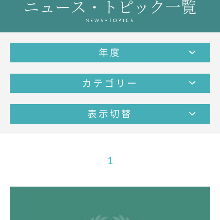
ニュース・トピック一覧
教育の特色・紹介
NEWS•TOPICS
教育課程
教科学習
年度
キリスト教教育
国際交流
カテゴリー
SCHOOL LIFE
スクールライフ
表示切替
スクールカレンダー
1日の流れ
クラブ・同好会紹介
1
施設設備紹介
制服紹介
進学・進路
学友会
生徒の作品