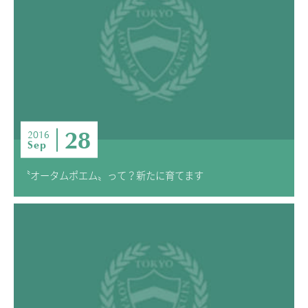
ADMISSION
入試・入学案内
入試要項
志願者速報
合格者発表
学校説明会
28
2016
Sep
入試結果
入学金・学費等一覧
〝オータムポエム〟って？新たに育てます
入試問題
学校案内
公開行事の紹介
編入学・転入学試験
よくあるご質問
INFORMATION
総合案内