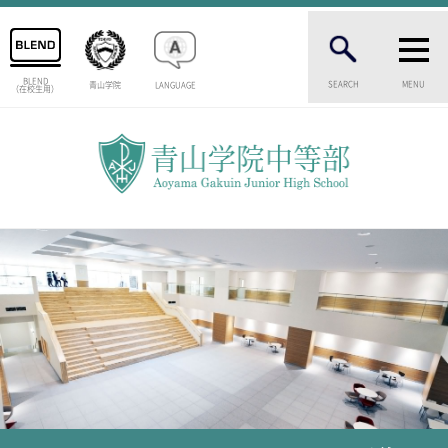
BLEND
SEARCH
MENU
青山学院
LANGUAGE
（在校生用）
INTRODUCTION
学校紹介
中等部 部長挨拶
教育理念・目標
中等部の歴史
特色ある教育
生徒数・教職員数
一貫校の流れ
卒業生インタビュー
校舎情報
メディアライブラリー
AOYAMA STYLE