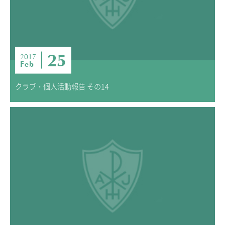
ニュース・トピック
お問い合わせ
キャンパスマップ
アクセスマップ
25
2017
Feb
緊急・災害時の対応
ご支援をお考えの方へ
クラブ・個人活動報告 その14
いじめ防止対策
ENGLISHページ
個人情報保護への取り組み
採用情報
地の塩、世の光（スクールモットー）