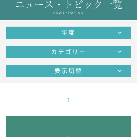
ニュース・トピック一覧
教育の特色・紹介
NEWS•TOPICS
教育課程
教科学習
年度
キリスト教教育
国際交流
カテゴリー
SCHOOL LIFE
スクールライフ
表示切替
スクールカレンダー
1日の流れ
クラブ・同好会紹介
1
施設設備紹介
制服紹介
進学・進路
学友会
生徒の作品