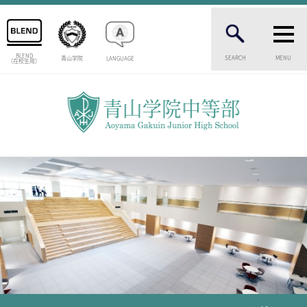
BLEND
SEARCH
MENU
青山学院
LANGUAGE
（在校生用）
INTRODUCTION
学校紹介
中等部 部長挨拶
教育理念・目標
中等部の歴史
特色ある教育
生徒数・教職員数
一貫校の流れ
卒業生インタビュー
校舎情報
メディアライブラリー
AOYAMA STYLE