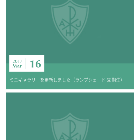
ADMISSION
入試・入学案内
入試要項
志願者速報
合格者発表
学校説明会
16
2017
Mar
入試結果
入学金・学費等一覧
ミニギャラリーを更新しました（ランプシェード 68期生）
入試問題
学校案内
公開行事の紹介
編入学・転入学試験
よくあるご質問
INFORMATION
総合案内