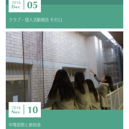
05
2016
Dec
クラブ・個人活動報告 その11
10
2016
Nov
中等部祭と新校舎