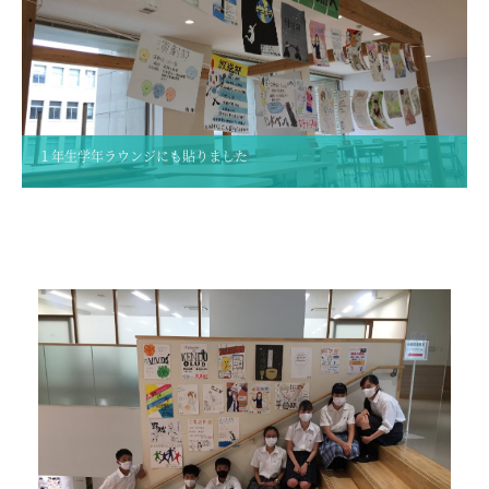
ニュース・トピック
お問い合わせ
キャンパスマップ
アクセスマップ
緊急・災害時の対応
１年生学年ラウンジにも貼りました
ご支援をお考えの方へ
いじめ防止対策
ENGLISHページ
個人情報保護への取り組み
採用情報
地の塩、世の光（スクールモットー）