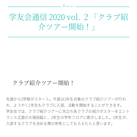
T
教育の特色・紹介
OPICS
学友会通信 2020 vol. ２「クラブ紹
教育課程
介ツアー開始！」
教科学習
キリスト教教育
国際交流
SCHOOL LIFE
スクールライフ
クラブ紹介ツアー開始！
スクールカレンダー
1日の流れ
クラブ・同好会紹介
先週から2学期がスタート。今週は1年生対象のクラブ紹介ツアーが行わ
施設設備紹介
れ、ようやく1年生もクラブに入部、活動を開始することができます。
学友会では、クラブ紹介ツアーに先立ち各クラブの紹介ポスターをエント
制服紹介
ランス正面の大階段脇と、1年生の学年フロアに掲示しました。1年生が、
進学・進路
入部するクラブを決める際の参考にしてもらえたらと思います。
学友会
生徒の作品