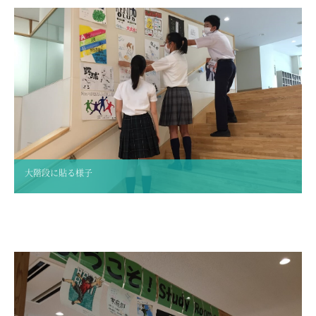
ADMISSION
入試・入学案内
入試要項
志願者速報
合格者発表
学校説明会
入試結果
入学金・学費等一覧
大階段に貼る様子
入試問題
学校案内
公開行事の紹介
編入学・転入学試験
よくあるご質問
INFORMATION
総合案内