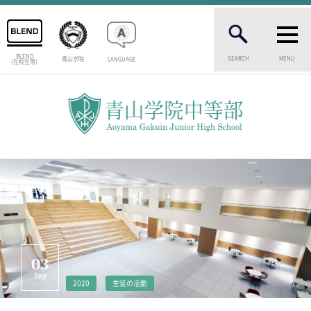
BLEND
SEARCH
MENU
青山学院
LANGUAGE
（在校生用）
INTRODUCTION
学校紹介
中等部 部長挨拶
教育理念・目標
中等部の歴史
特色ある教育
生徒数・教職員数
一貫校の流れ
卒業生インタビュー
校舎情報
03
メディアライブラリー
Sep
2020
生徒の活動
AOYAMA STYLE