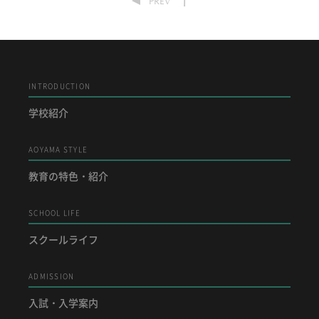
1
PREV
ADMISSION
入試・入学案内
入試要項
INTRODUCTION
志願者速報
学校紹介
合格者発表
学校説明会
AOYAMA STYLE
入試結果
入学金・学費等一覧
教育の特色・紹介
入試問題
学校案内
SCHOOL LIFE
公開行事の紹介
編入学・転入学試験
スクールライフ
よくあるご質問
ADMISSION
INFORMATION
入試・入学案内
総合案内