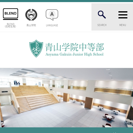
BLEND
SEARCH
MENU
青山学院
LANGUAGE
（在校生用）
INTRODUCTION
学校紹介
中等部 部長挨拶
教育理念・目標
中等部の歴史
特色ある教育
生徒数・教職員数
一貫校の流れ
卒業生インタビュー
校舎情報
メディアライブラリー
AOYAMA STYLE