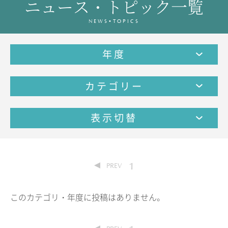
ニュース・トピック一覧
教育の特色・紹介
NEWS•TOPICS
教育課程
教科学習
年度
キリスト教教育
国際交流
カテゴリー
SCHOOL LIFE
スクールライフ
表示切替
スクールカレンダー
1日の流れ
クラブ・同好会紹介
1
PREV
施設設備紹介
制服紹介
このカテゴリ・年度に投稿はありません。
進学・進路
学友会
生徒の作品