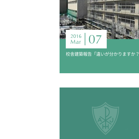
07
2016
Mar
校舎建築報告「違いが分かりますか