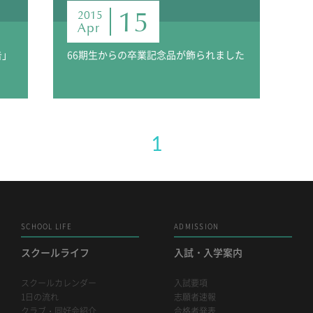
15
2015
Apr
告」
66期生からの卒業記念品が飾られました
1
SCHOOL LIFE
ADMISSION
スクールライフ
入試・入学案内
スクールカレンダー
入試要項
1日の流れ
志願者速報
クラブ・同好会紹介
合格者発表