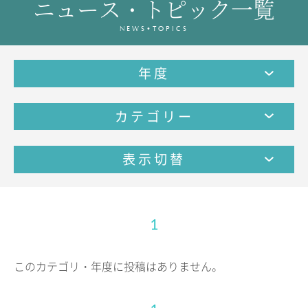
ニュース・トピック一覧
教育の特色・紹介
NEWS•TOPICS
教育課程
教科学習
年度
キリスト教教育
国際交流
カテゴリー
SCHOOL LIFE
スクールライフ
表示切替
スクールカレンダー
1日の流れ
クラブ・同好会紹介
1
施設設備紹介
制服紹介
このカテゴリ・年度に投稿はありません。
進学・進路
学友会
生徒の作品