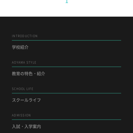
1
ADMISSION
入試・入学案内
入試要項
INTRODUCTION
志願者速報
学校紹介
合格者発表
学校説明会
AOYAMA STYLE
入試結果
入学金・学費等一覧
教育の特色・紹介
入試問題
学校案内
SCHOOL LIFE
公開行事の紹介
編入学・転入学試験
スクールライフ
よくあるご質問
ADMISSION
INFORMATION
入試・入学案内
総合案内