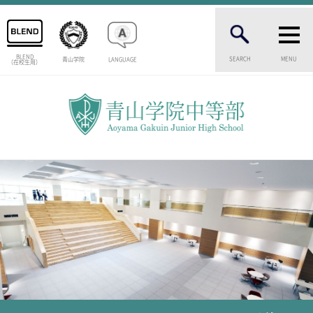
BLEND
SEARCH
MENU
青山学院
LANGUAGE
（在校生用）
INTRODUCTION
学校紹介
中等部 部長挨拶
教育理念・目標
中等部の歴史
特色ある教育
生徒数・教職員数
一貫校の流れ
卒業生インタビュー
校舎情報
メディアライブラリー
AOYAMA STYLE