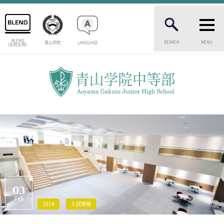
BLEND
SEARCH
MENU
青山学院
LANGUAGE
（在校生用）
INTRODUCTION
学校紹介
中等部 部長挨拶
教育理念・目標
中等部の歴史
特色ある教育
生徒数・教職員数
一貫校の流れ
卒業生インタビュー
校舎情報
03
メディアライブラリー
Feb
2024
入試情報
AOYAMA STYLE