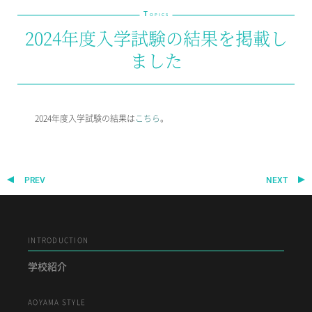
T
教育の特色・紹介
OPICS
2024年度入学試験の結果を掲載し
教育課程
ました
教科学習
キリスト教教育
国際交流
2024年度入学試験の結果は
こちら
。
SCHOOL LIFE
スクールライフ
PREV
NEXT
スクールカレンダー
1日の流れ
クラブ・同好会紹介
施設設備紹介
INTRODUCTION
制服紹介
学校紹介
進学・進路
学友会
AOYAMA STYLE
生徒の作品