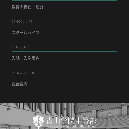
教育の特色・紹介
ADMISSION
入試・入学案内
SCHOOL LIFE
スクールライフ
入試要項
志願者速報
合格者発表
ADMISSION
学校説明会
入試・入学案内
入試結果
入学金・学費等一覧
INFORMATION
入試問題
学校案内
総合案内
公開行事の紹介
編入学・転入学試験
よくあるご質問
INFORMATION
総合案内