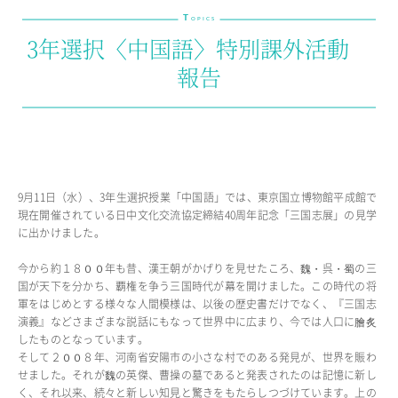
T
教育の特色・紹介
OPICS
3年選択〈中国語〉特別課外活動
教育課程
報告
教科学習
キリスト教教育
国際交流
SCHOOL LIFE
9月11日（水）、3年生選択授業「中国語」では、東京国立博物館平成館で
スクールライフ
現在開催されている日中文化交流協定締結40周年記念「三国志展」の見学
に出かけました。
スクールカレンダー
1日の流れ
今から約１８００年も昔、漢王朝がかげりを見せたころ、魏・呉・蜀の三
クラブ・同好会紹介
国が天下を分かち、覇権を争う三国時代が幕を開けました。この時代の将
施設設備紹介
軍をはじめとする様々な人間模様は、以後の歴史書だけでなく、『三国志
演義』などさまざまな説話にもなって世界中に広まり、今では人口に膾炙
制服紹介
したものとなっています。
進学・進路
そして２００８年、河南省安陽市の小さな村でのある発見が、世界を賑わ
学友会
せました。それが魏の英傑、曹操の墓であると発表されたのは記憶に新し
生徒の作品
く、それ以来、続々と新しい知見と驚きをもたらしつづけています。上の