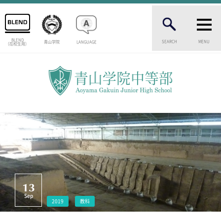
BLEND
SEARCH
MENU
青山学院
LANGUAGE
（在校生用）
INTRODUCTION
学校紹介
中等部 部長挨拶
教育理念・目標
中等部の歴史
特色ある教育
生徒数・教職員数
一貫校の流れ
卒業生インタビュー
校舎情報
13
メディアライブラリー
Sep
2019
教科
AOYAMA STYLE