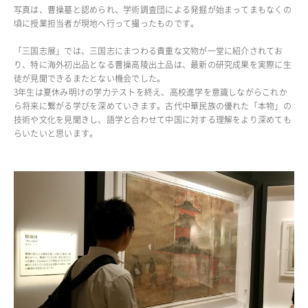
写真は、曹操墓と認められ、学術調査団による発掘が始まってまもなくの
頃に授業担当者が現地へ行って撮ったものです。
ADMISSION
入試・入学案内
「三国志展」では、三国志にまつわる貴重な文物が一堂に紹介されてお
り、特に海外初出品となる曹操高陵出土品は、最新の研究成果を実際に生
徒が見聞できるまたとない機会でした。
入試要項
3年生は夏休み明けの学力テストを終え、高校進学を意識しながらこれか
志願者速報
ら将来に繋がる学びを深めていきます。古代中華民族の優れた「本物」の
合格者発表
技術や文化を見聞きし、語学と合わせて中国に対する理解をより深めても
学校説明会
らいたいと思います。
入試結果
入学金・学費等一覧
入試問題
学校案内
公開行事の紹介
編入学・転入学試験
よくあるご質問
INFORMATION
総合案内