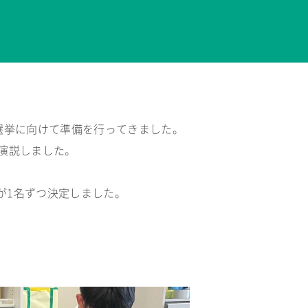
選挙に向けて準備を行ってきました。
演説しました。
が1名ずつ決定しました。