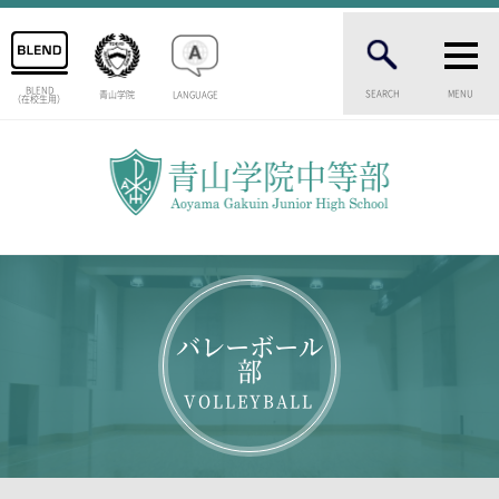
BLEND
SEARCH
MENU
青山学院
LANGUAGE
（在校生用）
INTRODUCTION
学校紹介
中等部 部長挨拶
教育理念・目標
中等部の歴史
特色ある教育
生徒数・教職員数
バレーボール
一貫校の流れ
部
卒業生インタビュー
VOLLEYBALL
校舎情報
メディアライブラリー
AOYAMA STYLE