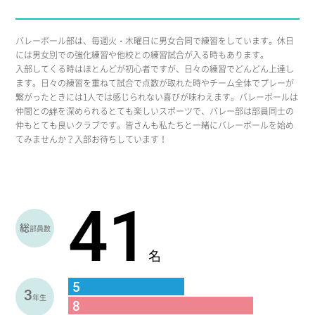
バレーボール部は、毎週火・木曜日に男女合同で練習をしています。休日
には男女別での強化練習や他校との練習試合が入る時もあります。
入部してくる時はほとんどが初心者ですが、日々の練習でどんどん上達し
ます。日々の練習を重ねて試合で点数が取れた時やチーム全体でプレーが
繋がったときには1人では感じられない喜びが味わえます。バレーボールは
仲間との絆を深められるとても楽しいスポーツで、バレー部は部員同士の
仲もとても良いクラブです。皆さんも私たちと一緒にバレーボールを始め
てみませんか？入部お待ちしています！
41
総
部員数
名
5
3
年生
8