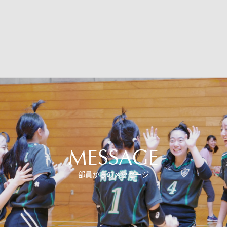
ニュース・トピック
お問い合わせ
キャンパスマップ
アクセスマップ
緊急・災害時の対応
ご支援をお考えの方へ
いじめ防止対策
ENGLISHページ
個人情報保護への取り組み
採用情報
地の塩、世の光（スクールモットー）
MESSAGE
部員からのメッセージ