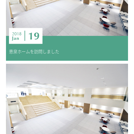
ニュース・トピック
お問い合わせ
キャンパスマップ
19
アクセスマップ
2018
Jan
緊急・災害時の対応
ご支援をお考えの方へ
恵泉ホームを訪問しました
いじめ防止対策
ENGLISHページ
個人情報保護への取り組み
採用情報
地の塩、世の光（スクールモットー）