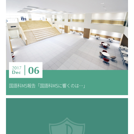
06
2017
Dec
国語科MS報告「国語科MSに響くのは…」