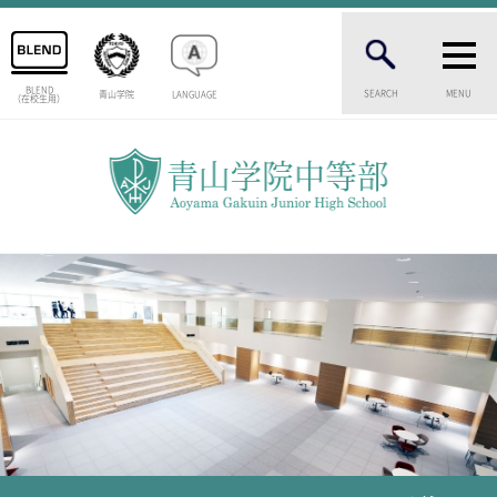
BLEND
SEARCH
MENU
青山学院
LANGUAGE
（在校生用）
INTRODUCTION
学校紹介
中等部 部長挨拶
教育理念・目標
中等部の歴史
特色ある教育
生徒数・教職員数
一貫校の流れ
卒業生インタビュー
校舎情報
メディアライブラリー
AOYAMA STYLE