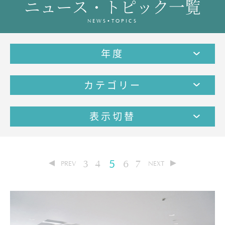
ニュース・トピック一覧
教育の特色・紹介
NEWS•TOPICS
教育課程
教科学習
年度
キリスト教教育
国際交流
カテゴリー
SCHOOL LIFE
スクールライフ
表示切替
スクールカレンダー
1日の流れ
クラブ・同好会紹介
3
4
5
6
7
PREV
NEXT
施設設備紹介
制服紹介
進学・進路
学友会
生徒の作品