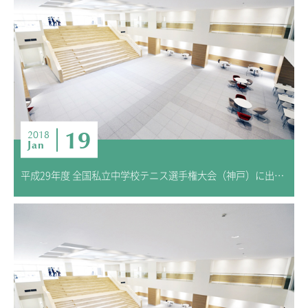
ADMISSION
入試・入学案内
入試要項
志願者速報
合格者発表
学校説明会
19
2018
Jan
入試結果
入学金・学費等一覧
平成29年度 全国私立中学校テニス選手権大会（神戸）に出場しました
入試問題
学校案内
公開行事の紹介
編入学・転入学試験
よくあるご質問
INFORMATION
総合案内