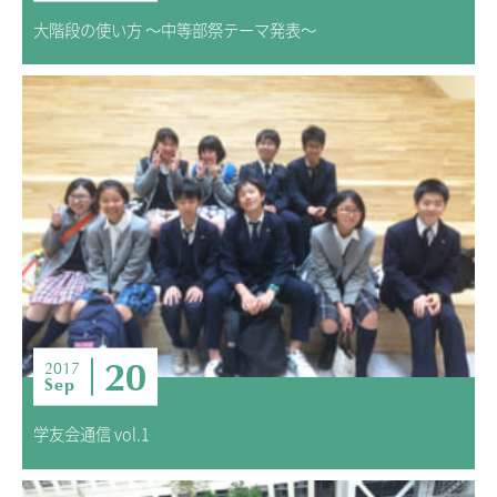
大階段の使い方 ～中等部祭テーマ発表～
20
2017
Sep
学友会通信 vol.1