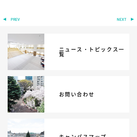
ADMISSION
PREV
NEXT
入試・入学案内
入試要項
志願者速報
ニュース・トピックス一
合格者発表
覧
学校説明会
入試結果
入学金・学費等一覧
入試問題
学校案内
お問い合わせ
公開行事の紹介
編入学・転入学試験
よくあるご質問
INFORMATION
総合案内
キャンパスマップ