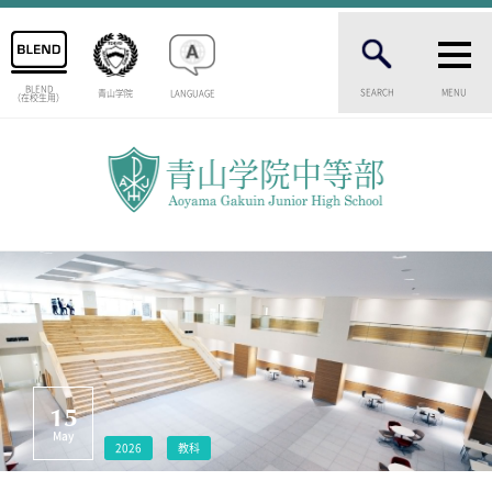
BLEND
SEARCH
MENU
青山学院
LANGUAGE
（在校生用）
INTRODUCTION
学校紹介
中等部 部長挨拶
教育理念・目標
中等部の歴史
特色ある教育
生徒数・教職員数
一貫校の流れ
卒業生インタビュー
校舎情報
15
メディアライブラリー
May
2026
教科
AOYAMA STYLE