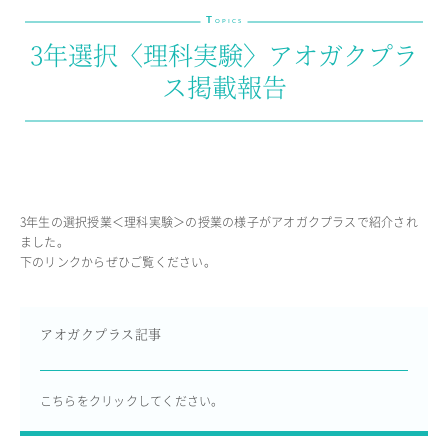
T
教育の特色・紹介
OPICS
3年選択〈理科実験〉アオガクプラ
教育課程
ス掲載報告
教科学習
キリスト教教育
国際交流
SCHOOL LIFE
3年生の選択授業＜理科実験＞の授業の様子がアオガクプラスで紹介され
スクールライフ
ました。
下のリンクからぜひご覧ください。
スクールカレンダー
1日の流れ
クラブ・同好会紹介
アオガクプラス記事
施設設備紹介
制服紹介
進学・進路
こちらをクリックしてください。
学友会
生徒の作品