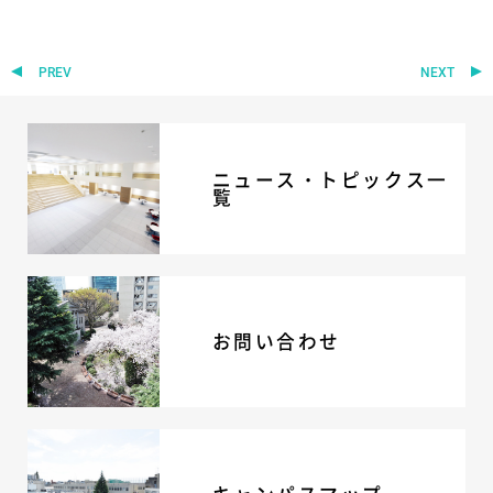
ニュース・トピック
お問い合わせ
PREV
NEXT
キャンパスマップ
アクセスマップ
緊急・災害時の対応
ご支援をお考えの方へ
ニュース・トピックス一
覧
いじめ防止対策
ENGLISHページ
個人情報保護への取り組み
採用情報
地の塩、世の光（スクールモットー）
お問い合わせ