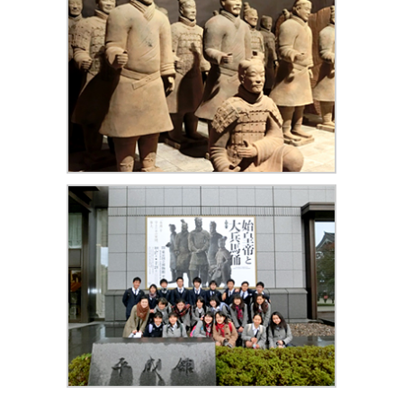
ADMISSION
入試・入学案内
入試要項
志願者速報
合格者発表
学校説明会
入試結果
入学金・学費等一覧
入試問題
学校案内
公開行事の紹介
編入学・転入学試験
よくあるご質問
INFORMATION
総合案内