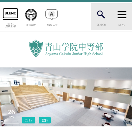
BLEND
SEARCH
MENU
青山学院
LANGUAGE
（在校生用）
INTRODUCTION
学校紹介
中等部 部長挨拶
教育理念・目標
中等部の歴史
特色ある教育
生徒数・教職員数
一貫校の流れ
卒業生インタビュー
校舎情報
26
メディアライブラリー
Nov
2015
教科
AOYAMA STYLE