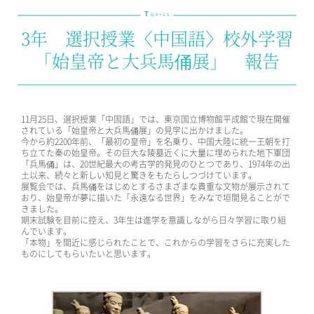
T
教育の特色・紹介
OPICS
3年 選択授業〈中国語〉校外学習
教育課程
「始皇帝と大兵馬俑展」 報告
教科学習
キリスト教教育
国際交流
11月25日、選択授業「中国語」では、東京国立博物館平成館で現在開催
されている「始皇帝と大兵馬俑展」の見学に出かけました。
SCHOOL LIFE
今から約2200年前、「最初の皇帝」を名乗り、中国大陸に統一王朝を打
ち立てた秦の始皇帝。その巨大な陵墓近くに大量に埋められた地下軍団
スクールライフ
「兵馬俑」は、20世紀最大の考古学的発見のひとつであり、1974年の出
土以来、続々と新しい知見と驚きをもたらしつづけています。
展覧会では、兵馬俑をはじめとするさまざまな貴重な文物が展示されて
スクールカレンダー
おり、始皇帝が夢に描いた「永遠なる世界」をみなで垣間見ることがで
1日の流れ
きました。
期末試験を目前に控え、3年生は進学を意識しながら日々学習に取り組
クラブ・同好会紹介
んでいます。
施設設備紹介
「本物」を間近に感じられたことで、これからの学習をさらに充実した
ものにしてもらいたいと思います。
制服紹介
進学・進路
学友会
生徒の作品