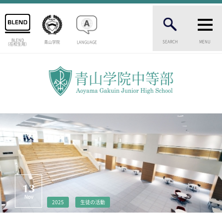
BLEND
SEARCH
MENU
青山学院
LANGUAGE
（在校生用）
INTRODUCTION
学校紹介
中等部 部長挨拶
教育理念・目標
中等部の歴史
特色ある教育
生徒数・教職員数
一貫校の流れ
卒業生インタビュー
校舎情報
13
メディアライブラリー
Nov
2025
生徒の活動
AOYAMA STYLE