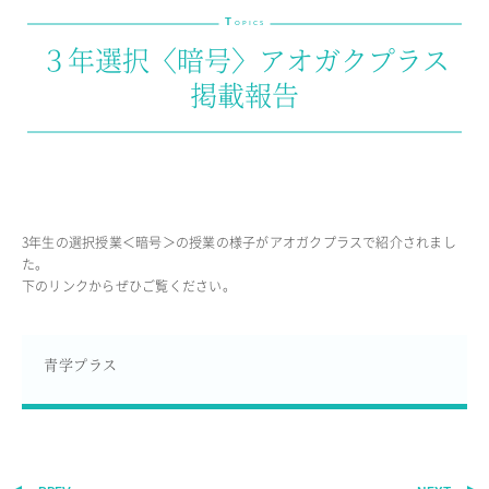
T
教育の特色・紹介
OPICS
３年選択〈暗号〉アオガクプラス
教育課程
掲載報告
教科学習
キリスト教教育
国際交流
SCHOOL LIFE
3年生の選択授業＜暗号＞の授業の様子がアオガクプラスで紹介されまし
スクールライフ
た。
下のリンクからぜひご覧ください。
スクールカレンダー
1日の流れ
クラブ・同好会紹介
青学プラス
施設設備紹介
制服紹介
進学・進路
学友会
生徒の作品