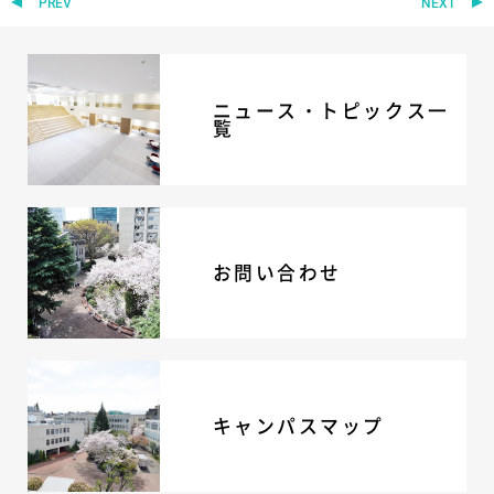
PREV
NEXT
ADMISSION
入試・入学案内
ニュース・トピックス一
覧
入試要項
志願者速報
合格者発表
学校説明会
入試結果
入学金・学費等一覧
お問い合わせ
入試問題
学校案内
公開行事の紹介
編入学・転入学試験
よくあるご質問
キャンパスマップ
INFORMATION
総合案内