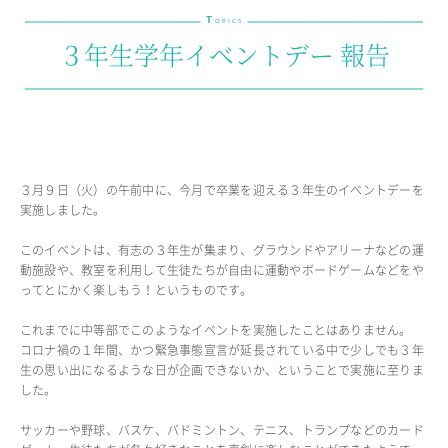
T
教育の特色・紹介
OPICS
３年生学年イベントデー 報告
教育課程
教科学習
キリスト教教育
国際交流
SCHOOL LIFE
３月９日（火）の午前中に、今月で卒業を迎える３年生のイベントデーを
実施しました。
スクールライフ
このイベントは、有志の３年生が集まり、グラウンドやアリーナなどの運
スクールカレンダー
動施設や、教室を利用して生徒たちが自由に運動やボードゲームなどをや
ってとにかく楽しもう！というものです。
1日の流れ
クラブ・同好会紹介
これまでに中等部でこのようなイベントを実施したことはありません。
施設設備紹介
コロナ禍の１年間、かつ緊急事態宣言が延長されている中で少しでも３年
制服紹介
生の思い出になるような日が企画できないか、ということで実施に至りま
進学・進路
した。
学友会
サッカーや野球、バスケ、バドミントン、テニス、トランプなどのカード
生徒の作品