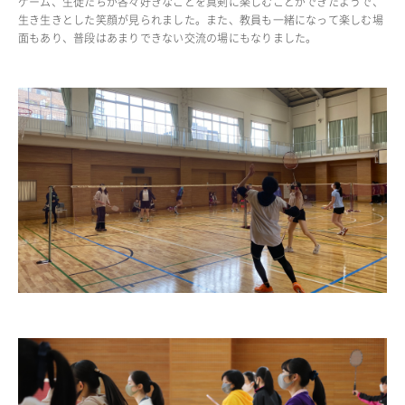
ゲーム、生徒たちが各々好きなことを真剣に楽しむことができたようで、
生き生きとした笑顔が見られました。また、教員も一緒になって楽しむ場
ADMISSION
面もあり、普段はあまりできない交流の場にもなりました。
入試・入学案内
入試要項
志願者速報
合格者発表
学校説明会
入試結果
入学金・学費等一覧
入試問題
学校案内
公開行事の紹介
編入学・転入学試験
よくあるご質問
INFORMATION
総合案内