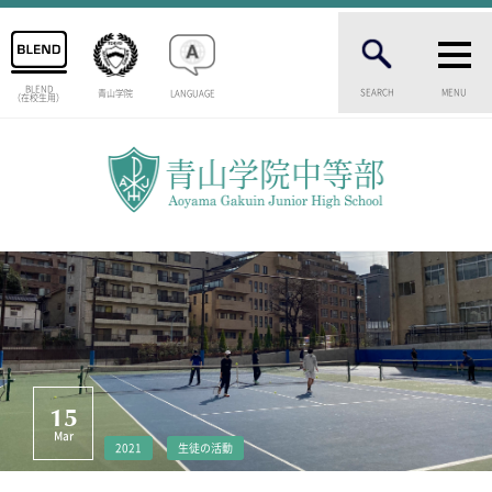
BLEND
SEARCH
MENU
青山学院
LANGUAGE
（在校生用）
INTRODUCTION
学校紹介
中等部 部長挨拶
教育理念・目標
中等部の歴史
特色ある教育
生徒数・教職員数
一貫校の流れ
卒業生インタビュー
校舎情報
15
メディアライブラリー
Mar
2021
生徒の活動
AOYAMA STYLE