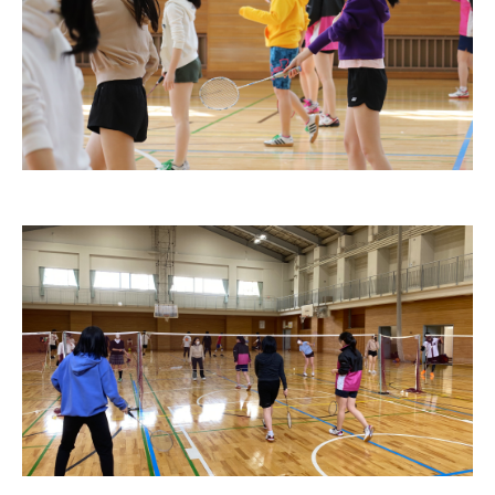
ニュース・トピック
お問い合わせ
キャンパスマップ
アクセスマップ
緊急・災害時の対応
ご支援をお考えの方へ
いじめ防止対策
ENGLISHページ
個人情報保護への取り組み
採用情報
地の塩、世の光（スクールモットー）