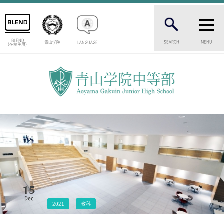
BLEND
SEARCH
MENU
青山学院
LANGUAGE
（在校生用）
INTRODUCTION
学校紹介
中等部 部長挨拶
教育理念・目標
中等部の歴史
特色ある教育
生徒数・教職員数
一貫校の流れ
卒業生インタビュー
校舎情報
15
メディアライブラリー
Dec
2021
教科
AOYAMA STYLE