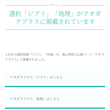
T
教育の特色・紹介
OPICS
選択「ジブリ」「地理」がアオガ
教育課程
クプラスに掲載されています
教科学習
キリスト教教育
国際交流
SCHOOL LIFE
３年生の選択授業「ジブリ」「地理」が、青山学院の広報ページ『アオガ
スクールライフ
クプラス』に掲載されました。
スクールカレンダー
1日の流れ
アオガクプラス「ジブリ」はこちら
クラブ・同好会紹介
施設設備紹介
制服紹介
進学・進路
アオガクプラス「地理」はこちら
学友会
生徒の作品