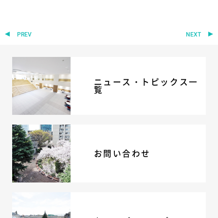
ADMISSION
入試・入学案内
PREV
NEXT
入試要項
志願者速報
合格者発表
ニュース・トピックス一
覧
学校説明会
入試結果
入学金・学費等一覧
入試問題
学校案内
公開行事の紹介
お問い合わせ
編入学・転入学試験
よくあるご質問
INFORMATION
総合案内