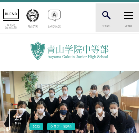
BLEND
SEARCH
MENU
青山学院
LANGUAGE
（在校生用）
INTRODUCTION
学校紹介
中等部 部長挨拶
教育理念・目標
中等部の歴史
特色ある教育
生徒数・教職員数
一貫校の流れ
卒業生インタビュー
校舎情報
25
メディアライブラリー
May
2022
クラブ・同好会
AOYAMA STYLE