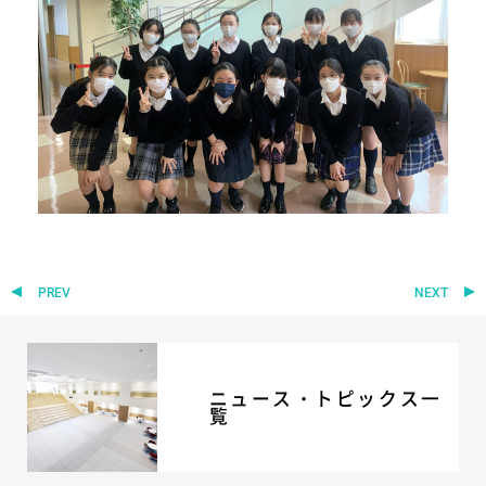
ニュース・トピック
お問い合わせ
キャンパスマップ
アクセスマップ
緊急・災害時の対応
ご支援をお考えの方へ
いじめ防止対策
ENGLISHページ
個人情報保護への取り組み
採用情報
PREV
NEXT
地の塩、世の光（スクールモットー）
ニュース・トピックス一
覧