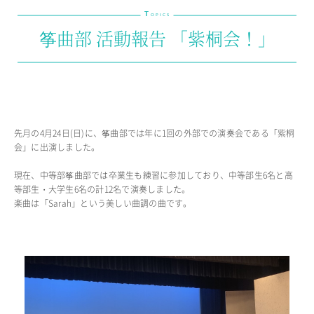
T
教育の特色・紹介
OPICS
筝曲部 活動報告 「紫桐会！」
教育課程
教科学習
キリスト教教育
国際交流
SCHOOL LIFE
先月の4月24日(日)に、筝曲部では年に1回の外部での演奏会である「紫桐
会」に出演しました。
スクールライフ
現在、中等部筝曲部では卒業生も練習に参加しており、中等部生6名と高
スクールカレンダー
等部生・大学生6名の計12名で演奏しました。
楽曲は「Sarah」という美しい曲調の曲です。
1日の流れ
クラブ・同好会紹介
施設設備紹介
制服紹介
進学・進路
学友会
生徒の作品