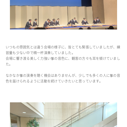
ADMISSION
入試・入学案内
入試要項
志願者速報
合格者発表
いつもの雰囲気とは違う会場の様子に、皆とても緊張していましたが、練
習量も少ない中で精一杯演奏していました。
学校説明会
会場に響き渡る美しく力強い箏の音色に、観客の方々も耳を傾けていまし
入試結果
た。
入学金・学費等一覧
入試問題
なかなか箏の演奏を聴く機会はありませんが、少しでも多くの人に箏の音
学校案内
色を届けられるように活動を続けていきたいと思っています。
公開行事の紹介
編入学・転入学試験
よくあるご質問
INFORMATION
総合案内