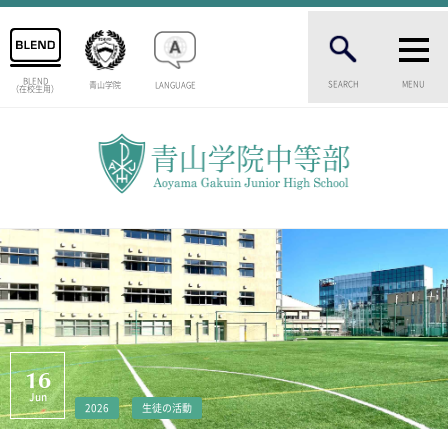
BLEND
SEARCH
MENU
青山学院
LANGUAGE
（在校生用）
INTRODUCTION
学校紹介
中等部 部長挨拶
教育理念・目標
中等部の歴史
特色ある教育
生徒数・教職員数
一貫校の流れ
卒業生インタビュー
校舎情報
16
メディアライブラリー
Jun
2026
生徒の活動
AOYAMA STYLE