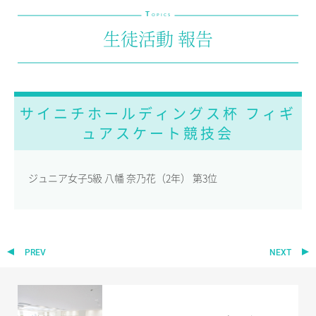
T
教育の特色・紹介
OPICS
生徒活動 報告
教育課程
教科学習
キリスト教教育
国際交流
サイニチホールディングス杯 フィギ
ュアスケート競技会
SCHOOL LIFE
スクールライフ
ジュニア女子5級 八幡 奈乃花（2年） 第3位
スクールカレンダー
1日の流れ
クラブ・同好会紹介
施設設備紹介
PREV
NEXT
制服紹介
進学・進路
学友会
生徒の作品