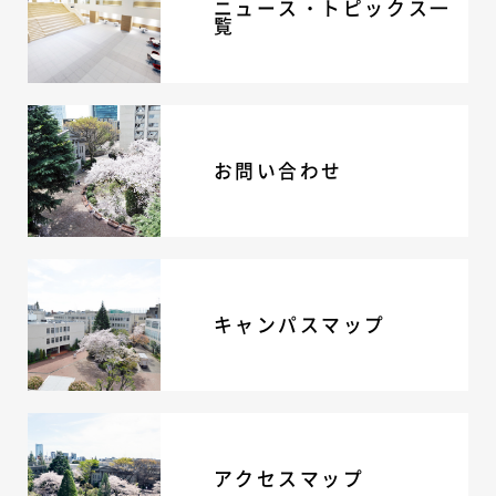
ニュース・トピックス一
覧
ADMISSION
入試・入学案内
入試要項
志願者速報
お問い合わせ
合格者発表
学校説明会
入試結果
入学金・学費等一覧
入試問題
学校案内
キャンパスマップ
公開行事の紹介
編入学・転入学試験
よくあるご質問
INFORMATION
アクセスマップ
総合案内