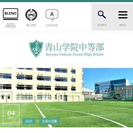
BLEND
SEARCH
MENU
青山学院
LANGUAGE
（在校生用）
INTRODUCTION
学校紹介
中等部 部長挨拶
教育理念・目標
中等部の歴史
特色ある教育
生徒数・教職員数
一貫校の流れ
卒業生インタビュー
校舎情報
04
メディアライブラリー
Oct
2025
生徒の活動
AOYAMA STYLE