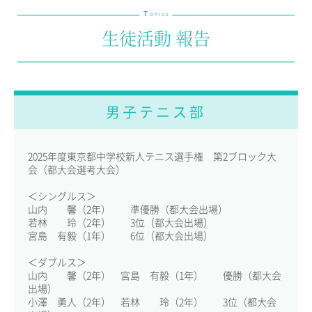
T
教育の特色・紹介
OPICS
生徒活動 報告
教育課程
教科学習
キリスト教教育
国際交流
男子テニス部
SCHOOL LIFE
スクールライフ
2025年度東京都中学校新人テニス選手権 第2ブロック大
会（都大会選考大会）
スクールカレンダー
＜シングルス＞
1日の流れ
山内 馨（2年） 準優勝（都大会出場）
クラブ・同好会紹介
若林 玲（2年） 3位（都大会出場）
宮島 有毅（1年） 6位（都大会出場）
施設設備紹介
制服紹介
＜ダブルス＞
進学・進路
山内 馨（2年） 宮島 有毅（1年） 優勝（都大会
学友会
出場）
小澤 勇人（2年） 若林 玲（2年） 3位（都大会
生徒の作品