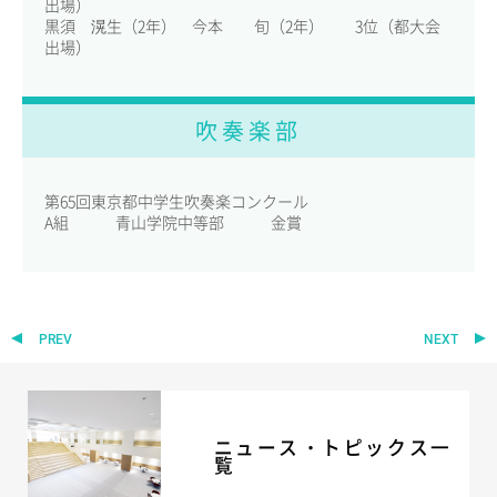
出場）
黒須 滉生（2年） 今本 旬（2年） 3位（都大会
ADMISSION
出場）
入試・入学案内
吹奏楽部
入試要項
志願者速報
合格者発表
第65回東京都中学生吹奏楽コンクール
学校説明会
A組 青山学院中等部 金賞
入試結果
入学金・学費等一覧
入試問題
学校案内
公開行事の紹介
PREV
NEXT
編入学・転入学試験
よくあるご質問
ニュース・トピックス一
INFORMATION
覧
総合案内