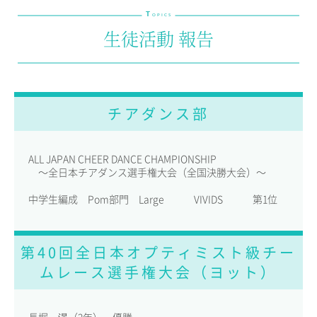
T
教育の特色・紹介
OPICS
生徒活動 報告
教育課程
教科学習
キリスト教教育
国際交流
チアダンス部
SCHOOL LIFE
スクールライフ
ALL JAPAN CHEER DANCE CHAMPIONSHIP
～全日本チアダンス選手権大会（全国決勝大会）～
スクールカレンダー
中学生編成 Pom部門 Large VIVIDS 第1位
1日の流れ
クラブ・同好会紹介
施設設備紹介
第40回全日本オプティミスト級チー
制服紹介
ムレース選手権大会（ヨット）
進学・進路
学友会
生徒の作品