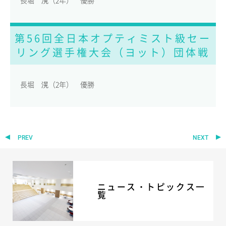
長堀 滉（2年） 優勝
ADMISSION
第56回全日本オプティミスト級セー
入試・入学案内
リング選手権大会（ヨット）団体戦
入試要項
志願者速報
合格者発表
長堀 滉（2年） 優勝
学校説明会
入試結果
入学金・学費等一覧
入試問題
PREV
NEXT
学校案内
公開行事の紹介
編入学・転入学試験
よくあるご質問
ニュース・トピックス一
覧
INFORMATION
総合案内