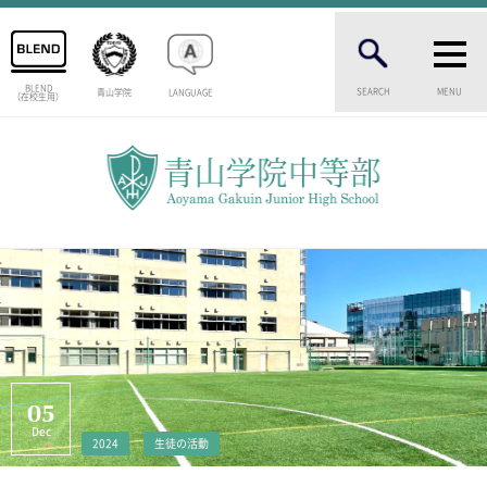
BLEND
SEARCH
MENU
青山学院
LANGUAGE
（在校生用）
INTRODUCTION
学校紹介
中等部 部長挨拶
教育理念・目標
中等部の歴史
特色ある教育
生徒数・教職員数
一貫校の流れ
卒業生インタビュー
校舎情報
05
メディアライブラリー
Dec
2024
生徒の活動
AOYAMA STYLE