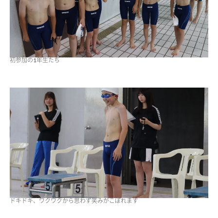
ニュース・トピック
お問い合わせ
キャンパスマップ
アクセスマップ
初参加の1年生たち
緊急・災害時の対応
ご支援をお考えの方へ
いじめ防止対策
ENGLISHページ
個人情報保護への取り組み
採用情報
地の塩、世の光（スクールモットー）
ドキドキ、ワクワクから思わず笑みがこぼれます