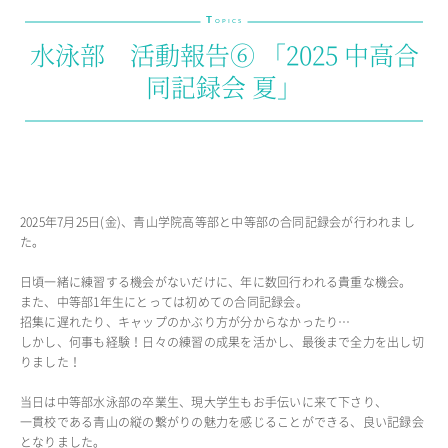
T
教育の特色・紹介
OPICS
水泳部 活動報告⑥ 「2025 中高合
教育課程
同記録会 夏」
教科学習
キリスト教教育
国際交流
SCHOOL LIFE
2025年7月25日(金)、青山学院高等部と中等部の合同記録会が行われまし
スクールライフ
た。
スクールカレンダー
日頃一緒に練習する機会がないだけに、年に数回行われる貴重な機会。
1日の流れ
また、中等部1年生にとっては初めての合同記録会。
クラブ・同好会紹介
招集に遅れたり、キャップのかぶり方が分からなかったり…
施設設備紹介
しかし、何事も経験！日々の練習の成果を活かし、最後まで全力を出し切
りました！
制服紹介
進学・進路
当日は中等部水泳部の卒業生、現大学生もお手伝いに来て下さり、
学友会
一貫校である青山の縦の繋がりの魅力を感じることができる、良い記録会
生徒の作品
となりました。