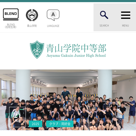
BLEND
SEARCH
MENU
青山学院
LANGUAGE
（在校生用）
INTRODUCTION
学校紹介
中等部 部長挨拶
教育理念・目標
中等部の歴史
特色ある教育
生徒数・教職員数
一貫校の流れ
卒業生インタビュー
校舎情報
21
メディアライブラリー
Aug
2025
クラブ・同好会
AOYAMA STYLE