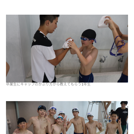
ADMISSION
入試・入学案内
入試要項
志願者速報
合格者発表
学校説明会
入試結果
入学金・学費等一覧
入試問題
卒業生にキャップのかぶり方から教えてもらう1年生
学校案内
公開行事の紹介
編入学・転入学試験
よくあるご質問
INFORMATION
総合案内