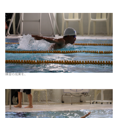
ADMISSION
入試・入学案内
入試要項
志願者速報
合格者発表
学校説明会
入試結果
入学金・学費等一覧
入試問題
練習の成果を、
学校案内
公開行事の紹介
編入学・転入学試験
よくあるご質問
INFORMATION
総合案内