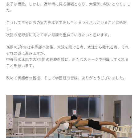
女子は惜敗。しかし、近年稀に見る接戦となり、大変熱い戦いとなりまし
た。
こうして自分たちの実力を本気で出し合えるライバルがいることに感謝
し、
次回の記録会に向けてまた鍛錬を重ねていきたいと思います。
76期の3年生は中等部卒業後、水泳を続ける者、水泳から離れる者、それ
ぞれの道に進みますが、
中等部水泳部での3年間の経験を糧に、新たなステージで飛躍してくれる
ことを願います。
改めて保護者の皆様、そして学習院の皆様、ありがとうございました。