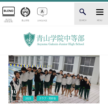
BLEND
SEARCH
MENU
青山学院
LANGUAGE
（在校生用）
INTRODUCTION
学校紹介
中等部 部長挨拶
教育理念・目標
中等部の歴史
特色ある教育
生徒数・教職員数
一貫校の流れ
卒業生インタビュー
校舎情報
10
メディアライブラリー
Feb
2025
クラブ・同好会
AOYAMA STYLE