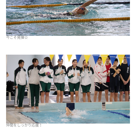
ニュース・トピック
お問い合わせ
キャンパスマップ
アクセスマップ
今こそ発揮☆
緊急・災害時の対応
ご支援をお考えの方へ
いじめ防止対策
ENGLISHページ
個人情報保護への取り組み
採用情報
地の塩、世の光（スクールモットー）
仲間をしっかり応援！