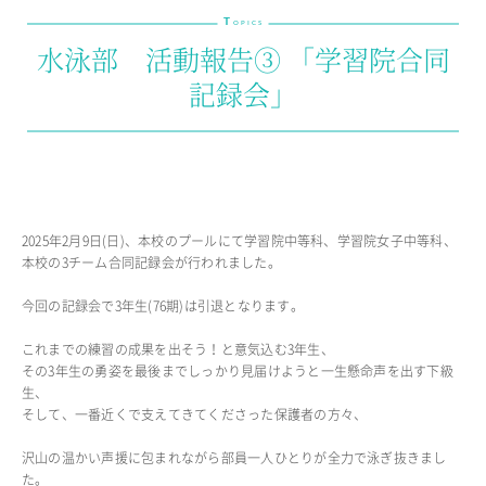
T
教育の特色・紹介
OPICS
水泳部 活動報告③ 「学習院合同
教育課程
記録会」
教科学習
キリスト教教育
国際交流
SCHOOL LIFE
2025年2月9日(日)、本校のプールにて学習院中等科、学習院女子中等科、
スクールライフ
本校の3チーム合同記録会が行われました。
スクールカレンダー
今回の記録会で3年生(76期)は引退となります。
1日の流れ
クラブ・同好会紹介
これまでの練習の成果を出そう！と意気込む3年生、
施設設備紹介
その3年生の勇姿を最後までしっかり見届けようと一生懸命声を出す下級
生、
制服紹介
そして、一番近くで支えてきてくださった保護者の方々、
進学・進路
学友会
沢山の温かい声援に包まれながら部員一人ひとりが全力で泳ぎ抜きまし
生徒の作品
た。