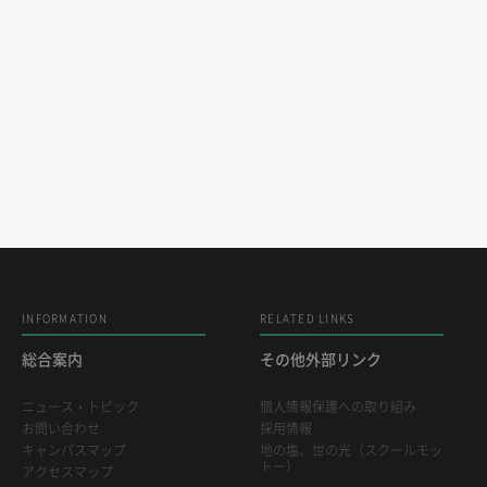
INFORMATION
RELATED LINKS
総合案内
その他外部リンク
ニュース・トピック
個人情報保護への取り組み
お問い合わせ
採用情報
キャンパスマップ
地の塩、世の光（スクールモッ
トー）
アクセスマップ