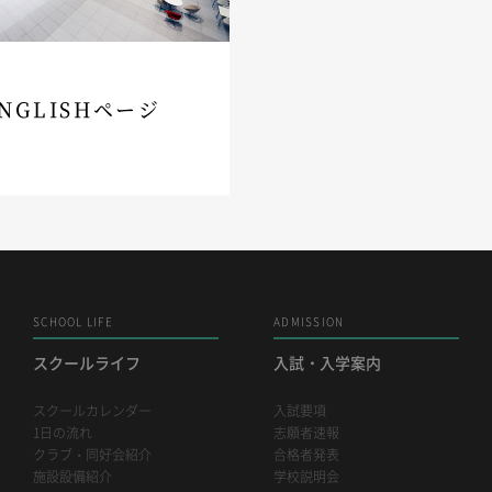
NGLISHページ
SCHOOL LIFE
ADMISSION
スクールライフ
入試・入学案内
スクールカレンダー
入試要項
1日の流れ
志願者速報
クラブ・同好会紹介
合格者発表
施設設備紹介
学校説明会