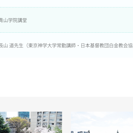
青山学院講堂
長山 道先生（東京神学大学常勤講師・日本基督教団白金教会協