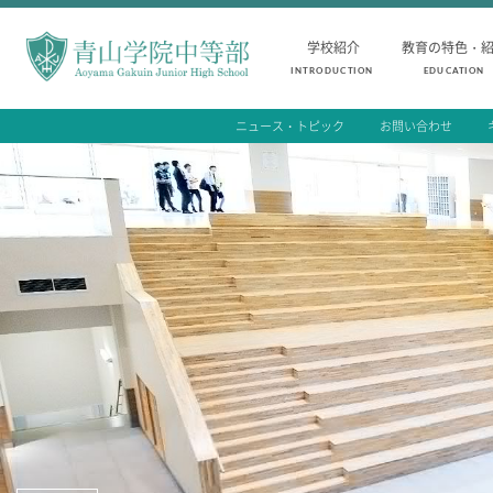
学校紹介
教育の特色・
INTRODUCTION
EDUCATION
ニュース・トピック
お問い合わせ
INTRODUCTION
AOYAMA STYLE
学校紹介
教育の特色・紹介
中等部 部長挨拶
教育課程
教育理念・目標
教科学習
中等部の歴史
キリスト教教育
特色ある教育
国際交流
生徒数・教職員数
一貫校の流れ
卒業生インタビュー
校舎情報
メディアライブラリー