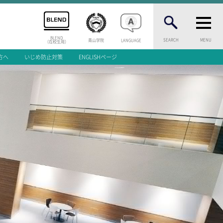
BLEND
SEARCH
MENU
青山学院
LANGUAGE
（在校生用）
方へ
いじめ防止対策
ENGLISHページ
INFORMATION
案内
総合案内
ニュース・トピック
お問い合わせ
キャンパスマップ
アクセスマップ
緊急・災害時の対応
等一覧
ご支援をお考えの方へ
いじめ防止対策
ENGLISHページ
介
個人情報保護への取り組み
学試験
採用情報
問
地の塩、世の光（スクールモットー）