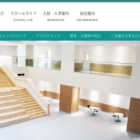
紹介
スクールライフ
入試・入学案内
総合案内
SCHOOL LIFE
ADMISSION
INFORMATION
キャンパスマップ
アクセスマップ
緊急・災害時の対応
ご支援をお考えの
SCHOOL LIFE
ADMISSION
スクールライフ
入試・入学
スクールカレンダー
入試要項
1日の流れ
志願者速報
クラブ・同好会紹介
合格者発表
施設設備紹介
学校説明会
制服紹介
入試結果
進学・進路
入学金・学費
学友会
入試問題
生徒の作品
学校案内
公開行事の紹
編入学・転入
よくあるご質