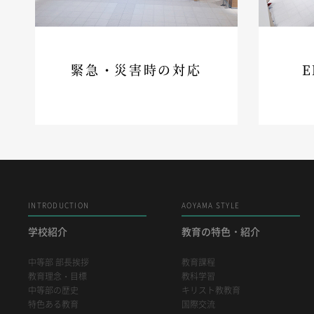
緊急・災害時の対応
E
INTRODUCTION
AOYAMA STYLE
学校紹介
教育の特色・紹介
中等部 部長挨拶
教育課程
教育理念・目標
教科学習
中等部の歴史
キリスト教教育
特色ある教育
国際交流