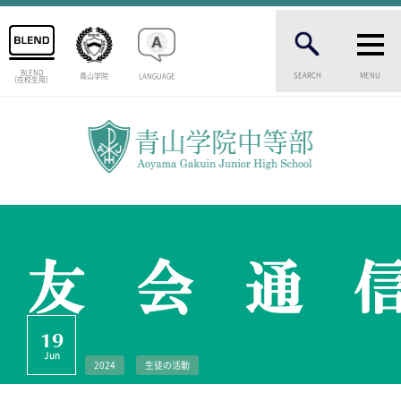
BLEND
SEARCH
MENU
青山学院
LANGUAGE
（在校生用）
INTRODUCTION
学校紹介
中等部 部長挨拶
教育理念・目標
中等部の歴史
特色ある教育
生徒数・教職員数
一貫校の流れ
卒業生インタビュー
校舎情報
19
メディアライブラリー
Jun
2024
生徒の活動
AOYAMA STYLE