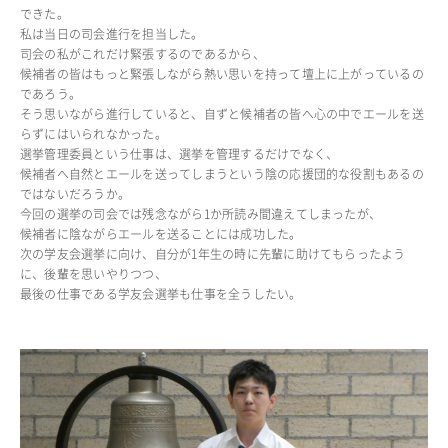
できた。
私は当日の司会進行を担当した。
ADMISSION
司会の私がこれだけ緊張するのであるから、
入試・入学案内
候補者の皆はもっと緊張しながら熱い思いを持って壇上に上がっているの
であろう。
そう思いながら進行していると、自ずと候補者の皆へ心の中でエールを送
入試要項
らずにはいられなかった。
志願者速報
選挙管理委員という仕事は、選挙を管理するだけでなく、
合格者発表
候補者へ自然とエールを送ってしまうという陰の応援団的な役割もあるの
学校説明会
ではないだろうか。
入試結果
今回の選挙の司会では残念ながら1か所読み間違えてしまったが、
候補者に陰ながらエールを送ることには成功した。
入学金・学費等一覧
次の学友会選挙に向け、自分が1年生の時に先輩に助けてもらったよう
入試問題
に、後輩を思いやりつつ、
学校案内
最後の仕事である学友会選挙も仕事を全うしたい。
公開行事の紹介
編入学・転入学試験
よくあるご質問
INFORMATION
総合案内