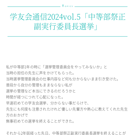
T
教育の特色・紹介
OPICS
学友会通信2024vol.5「中等部祭正
教育課程
副実行委員長選挙」
教科学習
キリスト教教育
国際交流
SCHOOL LIFE
私が中等部1年の時に「選挙管理委員会をやってみないか」と
スクールライフ
当時の担任の先生に声をかけてもらった。
当時選挙管理委員会の仕事内容など何も分からないまま引き受けた。
スクールカレンダー
普段から自分の管理もままならない私が
1日の流れ
選挙の管理など本当にできるのだろうかと
クラブ・同好会紹介
時間が経つにつれて心配になった。
施設設備紹介
早速初めての学友会選挙、分からない事だらけで、
先生にも何度も注意されたけれど優しい先輩方や熱心に教えてくれた先生
制服紹介
方のおかげで
進学・進路
無事初めての選挙を終えることができた。
学友会
生徒の作品
それから2年弱経った先日、中等部祭正副実行委員長選挙を終えることが