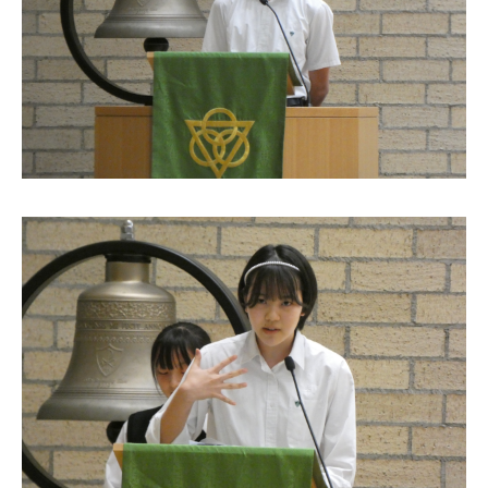
ニュース・トピック
お問い合わせ
キャンパスマップ
アクセスマップ
緊急・災害時の対応
ご支援をお考えの方へ
いじめ防止対策
ENGLISHページ
個人情報保護への取り組み
採用情報
地の塩、世の光（スクールモットー）