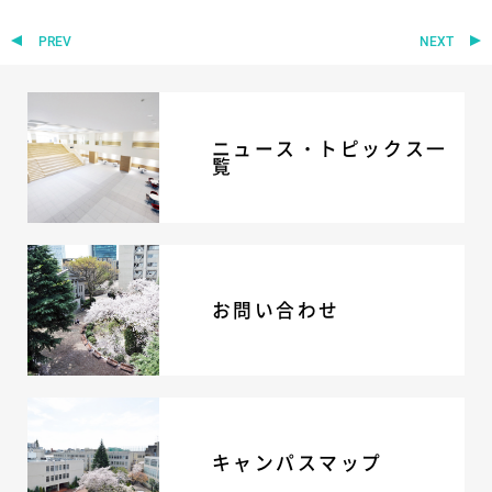
ADMISSION
PREV
NEXT
入試・入学案内
入試要項
ニュース・トピックス一
志願者速報
覧
合格者発表
学校説明会
入試結果
入学金・学費等一覧
入試問題
お問い合わせ
学校案内
公開行事の紹介
編入学・転入学試験
よくあるご質問
INFORMATION
キャンパスマップ
総合案内