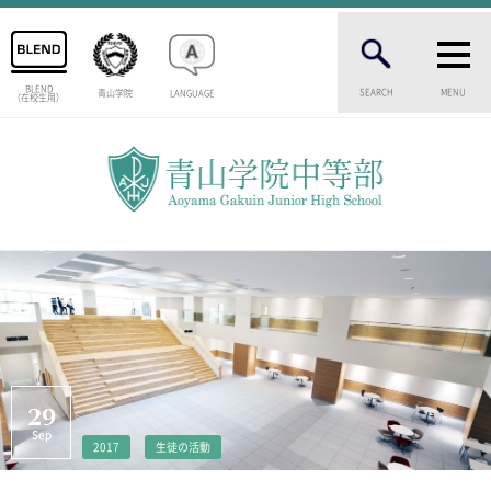
BLEND
SEARCH
MENU
青山学院
LANGUAGE
（在校生用）
INTRODUCTION
学校紹介
中等部 部長挨拶
教育理念・目標
中等部の歴史
特色ある教育
生徒数・教職員数
一貫校の流れ
卒業生インタビュー
校舎情報
29
メディアライブラリー
Sep
2017
生徒の活動
AOYAMA STYLE