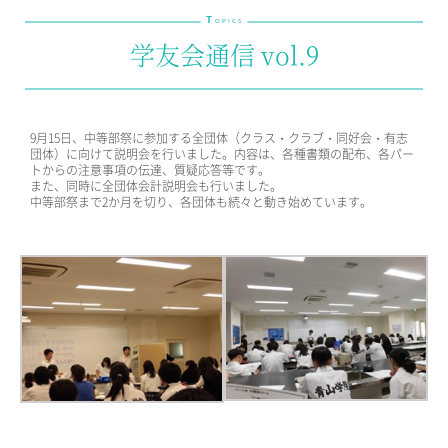
T
教育の特色・紹介
OPICS
学友会通信 vol.9
教育課程
教科学習
キリスト教教育
9月15日、中等部祭に参加する全団体（クラス・クラブ・同好会・有志
国際交流
団体）に向けて説明会を行いました。内容は、各種書類の配布、各パー
トからの注意事項の伝達、質疑応答等です。
また、同時に全団体会計説明会も行いました。
SCHOOL LIFE
中等部祭まで2か月を切り、各団体も続々と動き始めています。
スクールライフ
スクールカレンダー
1日の流れ
クラブ・同好会紹介
施設設備紹介
制服紹介
進学・進路
学友会
生徒の作品