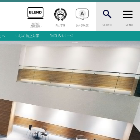
BLEND
SEARCH
MENU
青山学院
LANGUAGE
（在校生用）
方へ
いじめ防止対策
ENGLISHページ
INFORMATION
案内
総合案内
ニュース・トピック
お問い合わせ
キャンパスマップ
アクセスマップ
緊急・災害時の対応
等一覧
ご支援をお考えの方へ
いじめ防止対策
ENGLISHページ
介
個人情報保護への取り組み
学試験
採用情報
問
地の塩、世の光（スクールモットー）