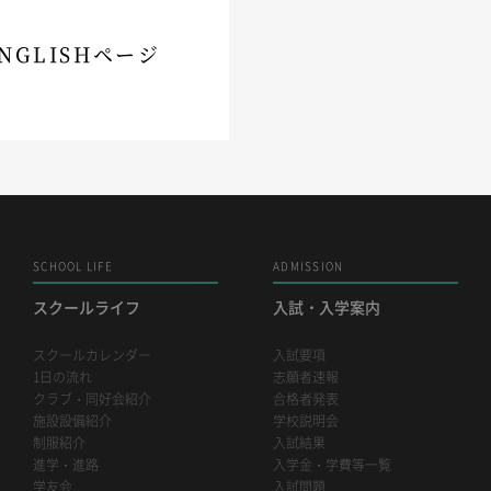
NGLISHページ
SCHOOL LIFE
ADMISSION
スクールライフ
入試・入学案内
スクールカレンダー
入試要項
1日の流れ
志願者速報
クラブ・同好会紹介
合格者発表
施設設備紹介
学校説明会
制服紹介
入試結果
進学・進路
入学金・学費等一覧
学友会
入試問題