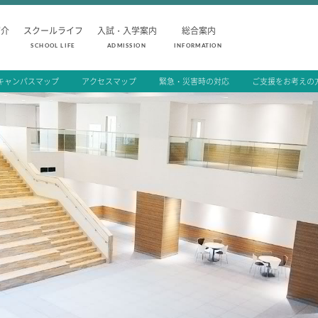
紹介
スクールライフ
入試・入学案内
総合案内
SCHOOL LIFE
ADMISSION
INFORMATION
キャンパスマップ
アクセスマップ
緊急・災害時の対応
ご支援をお考えの
SCHOOL LIFE
ADMISSION
スクールライフ
入試・入学
スクールカレンダー
入試要項
1日の流れ
志願者速報
クラブ・同好会紹介
合格者発表
施設設備紹介
学校説明会
制服紹介
入試結果
進学・進路
入学金・学費
学友会
入試問題
生徒の作品
学校案内
公開行事の紹
編入学・転入
よくあるご質