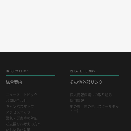
INFORMATION
RELATED LINKS
総合案内
その他外部リンク
ニュース・トピック
個人情報保護への取り組み
お問い合わせ
採用情報
キャンパスマップ
地の塩、世の光（スクールモッ
トー）
アクセスマップ
緊急・災害時の対応
ご支援をお考えの方へ
いじめ防止対策