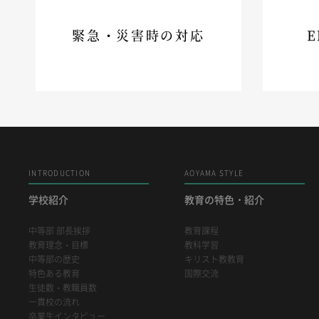
緊急・災害時の対応
E
INTRODUCTION
AOYAMA STYLE
学校紹介
教育の特色・紹介
中等部 部長挨拶
教育課程
教育理念・目標
教科学習
中等部の歴史
キリスト教教育
特色ある教育
国際交流
生徒数・教職員数
一貫校の流れ
卒業生インタビュー