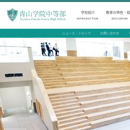
学校紹介
教育の特色・
INTRODUCTION
EDUCATION
ニュース・トピック
お問い合わせ
INTRODUCTION
AOYAMA STYLE
学校紹介
教育の特色・紹介
中等部 部長挨拶
教育課程
教育理念・目標
教科学習
中等部の歴史
キリスト教教育
特色ある教育
国際交流
生徒数・教職員数
一貫校の流れ
卒業生インタビュー
校舎情報
メディアライブラリー