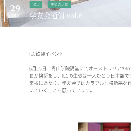
2017
生徒の活動
29
学友会通信 vol.6
Sep
ILC歓迎イベント
6月15日、青山学院講堂にてオーストラリアのImma
長が挨拶をし、ILCの生徒は一人ひとり日本語
来校にあたり、学友会ではカラフルな横断幕を作
いていくことを願っています。