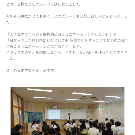
とや、目標などをグループで話し合いました。
ADMISSION
参加者の意欲がとても高く、どのグループも活発に話し合いをしていまし
入試・入学案内
た。
「大きな声で自分から積極的にコミュニケーションをとること」や
入試要項
「日本人同士が同じ寮にいたとしても 英語で話をすることで他の国の青年
志願者速報
ともコミュニケーションが広がること」など、
合格者発表
イギリスでの生活を想像しながら、とてもよい心構えを作ることができま
学校説明会
した。
入試結果
次回の事前学習も楽しみです。
入学金・学費等一覧
入試問題
学校案内
公開行事の紹介
編入学・転入学試験
よくあるご質問
INFORMATION
総合案内