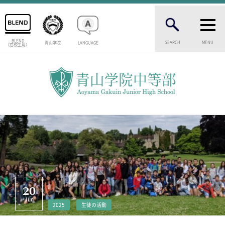
BLEND
SEARCH
MENU
青山学院
LANGUAGE
（在校生用）
INTRODUCTION
学校紹介
中等部 部長挨拶
教育理念・目標
中等部の歴史
特色ある教育
生徒数・教職員数
一貫校の流れ
卒業生インタビュー
校舎情報
20
メディアライブラリー
Jun
2025
生徒の活動
AOYAMA STYLE