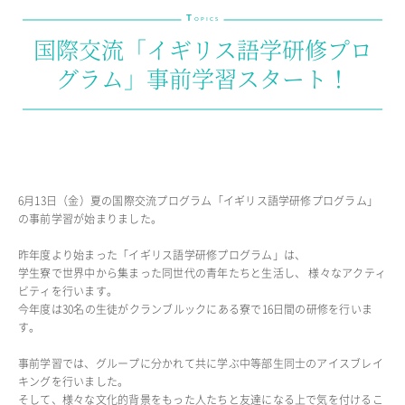
T
教育の特色・紹介
OPICS
国際交流「イギリス語学研修プロ
教育課程
グラム」事前学習スタート！
教科学習
キリスト教教育
国際交流
SCHOOL LIFE
6月13日（金）夏の国際交流プログラム「イギリス語学研修プログラム」
スクールライフ
の事前学習が始まりました。
スクールカレンダー
昨年度より始まった「イギリス語学研修プログラム」は、
1日の流れ
学生寮で世界中から集まった同世代の青年たちと生活し、 様々なアクティ
クラブ・同好会紹介
ビティを行います。
施設設備紹介
今年度は30名の生徒がクランブルックにある寮で16日間の研修を行いま
す。
制服紹介
進学・進路
事前学習では、グループに分かれて共に学ぶ中等部生同士のアイスブレイ
学友会
キングを行いました。
生徒の作品
そして、様々な文化的背景をもった人たちと友達になる上で気を付けるこ